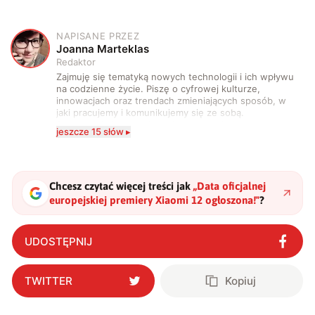
NAPISANE PRZEZ
J
Joanna Marteklas
Redaktor
Zajmuję się tematyką nowych technologii i ich wpływu
na codzienne życie. Piszę o cyfrowej kulturze,
innowacjach oraz trendach zmieniających sposób, w
jaki pracujemy i komunikujemy się ze sobą.
Szczególnie interesuje mnie relacja między rozwojem
jeszcze 15 słów ▸
technologii a współczesną popkulturą. W wolnych
chwilach zakopuję się w książkach i komiksach —
najczęściej w fantastyce i wuxia.
Chcesz czytać więcej treści jak
„
Data oficjalnej
europejskiej premiery Xiaomi 12 ogłoszona!
"
?
UDOSTĘPNIJ
TWITTER
Kopiuj