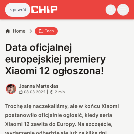
powrót
Home
Tech
Data oficjalnej
europejskiej premiery
Xiaomi 12 ogłoszona!
Joanna Marteklas
J
08.03.2022
|
2
min
Trochę się naczekaliśmy, ale w końcu Xiaomi
postanowiło oficjalnie ogłosić, kiedy seria
Xiaomi 12 zawita do Europy. Na szczęście,
wydarzenie odbędzie się już za kilka dni.