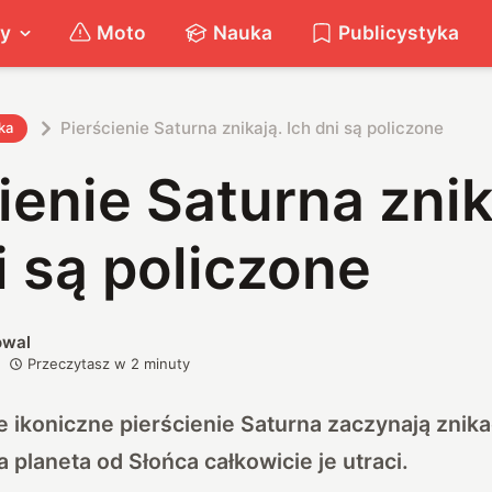
ty
Moto
Nauka
Publicystyka
Pierścienie Saturna znikają. Ich dni są policzone
ka
ienie Saturna znik
i są policzone
owal
Przeczytasz w
2
minuty
e ikoniczne pierścienie Saturna zaczynają znik
planeta od Słońca całkowicie je utraci.