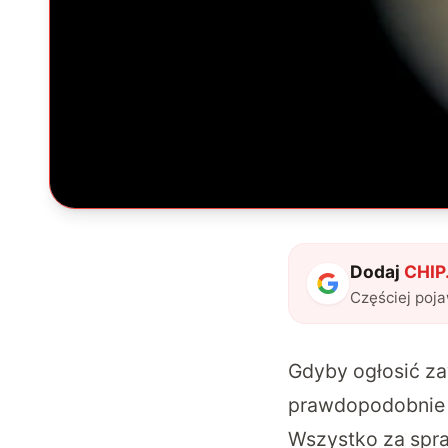
Dodaj
CHIP.
Częściej poj
Gdyby ogłosić z
prawdopodobnie n
Wszystko za spraw