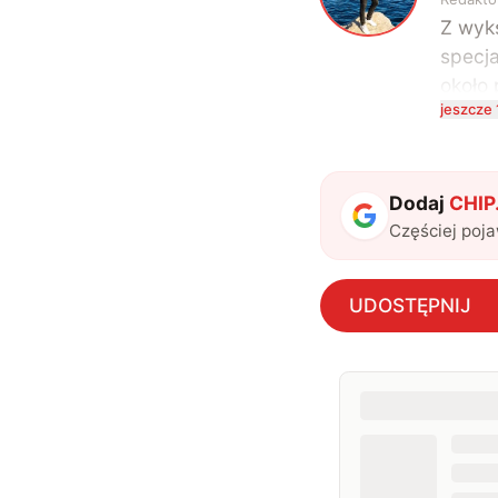
Z wyks
specja
około 
jeszcze 
kompu
na te
uwielb
także 
Dodaj
CHIP.
Częściej poj
UDOSTĘPNIJ