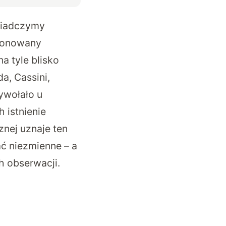
świadczymy
oponowany
a tyle blisko
a, Cassini,
ywołało u
h istnienie
nej uznaje ten
ć niezmienne – a
h obserwacji.