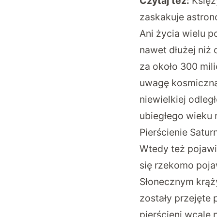
Czytaj też:
Księż
zaskakuje astro
Ani życia wielu p
nawet dłużej niż
za około 300 mili
uwagę kosmiczną 
niewielkiej odleg
ubiegłego wieku 
Pierścienie Satur
Wtedy też pojawił
się rzekomo poja
Słonecznym krąży
zostały przejęte
pierścieni wcale 