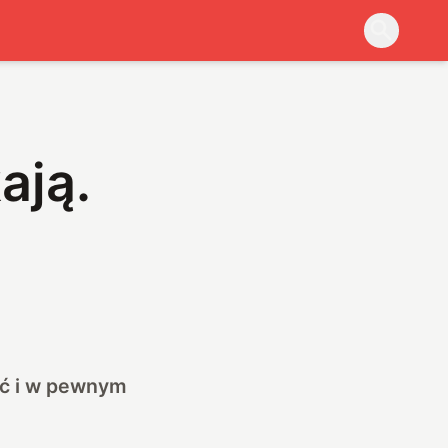
ają.
ać i w pewnym