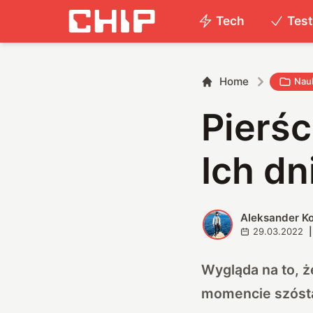
Tech
Tes
Home
Nau
Pierśc
Ich dn
Aleksander K
A
29.03.2022
|
Wygląda na to, ż
momencie szósta 