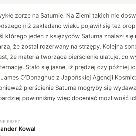
ykłe zorze na Saturnie. Na Ziemi takich nie do
dszego niż zakładano wieku pojawił się też pr
l którego jeden z księżyców Saturna znalazł się n
za, że został rozerwany na strzępy. Kolejna sond
t, że materia tworząca pierścienie ulatuje, co w
nację. Stało się jasne, iż prędzej czy później ic
 James O’Donaghue z Japońskiej Agencji Kosmicz
ponieważ pierścienie Saturna mogłyby się wydawa
m bardziej powinniśmy więc doceniać możliwość ic
NE PRZEZ
sander Kowal
r