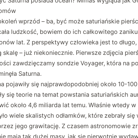
yc Saturna posiada ocean? Mimas wygląda jak Gw
nomów
okoleń wprzód – ba, być może saturiańskie pierśc
 cała ludzkość, bowiem do ich całkowitego zanik
onów lat. Z perspektywy człowieka jest to długo,
skalę – już niekoniecznie. Pierwsze zdjęcia pier
łości zawdzięczamy sondzie Voyager, która na po
minęła Saturna.
na pojawiły się najprawdopodobniej około 10-100
y się teorie na temat powstania saturiańskich aur
wić około 4,6 miliarda lat temu. Właśnie wtedy 
ło wiele skalistych odłamków, które zebrały się 
 przez jego grawitację. Z czasem astronomowie zr
nie mają tak dużej masy, jak się pierwotnie wyda