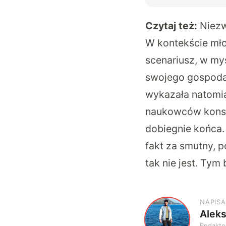
Czytaj też:
Niezw
W kontekście mło
scenariusz, w myś
swojego gospodar
wykazała natomias
naukowców konster
dobiegnie końca.
fakt za smutny, 
tak nie jest. Ty
NAPISA
Alek
A
Redakto