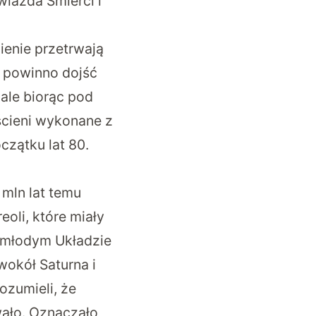
iazda Śmierci i
ienie przetrwają
u powinno dojść
 ale biorąc pod
ścieni wykonane z
czątku lat 80.
 mln lat temu
eoli, które miały
w młodym Układzie
wokół Saturna i
ozumieli, że
wało. Oznaczało