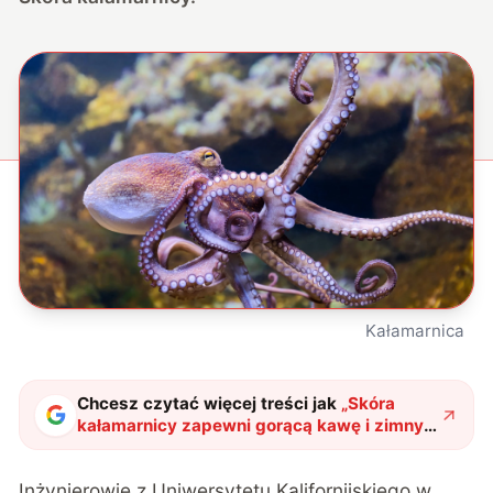
Kałamarnica
Chcesz czytać więcej treści jak
„
Skóra
kałamarnicy zapewni gorącą kawę i zimny
kubek jednocześnie
"
?
Inżynierowie z Uniwersytetu Kalifornijskiego w