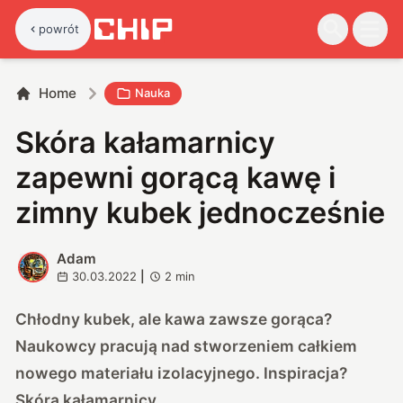
powrót
Home
Nauka
Skóra kałamarnicy
zapewni gorącą kawę i
zimny kubek jednocześnie
Adam
A
30.03.2022
|
2
min
Chłodny kubek, ale kawa zawsze gorąca?
Naukowcy pracują nad stworzeniem całkiem
nowego materiału izolacyjnego. Inspiracja?
Skóra kałamarnicy.