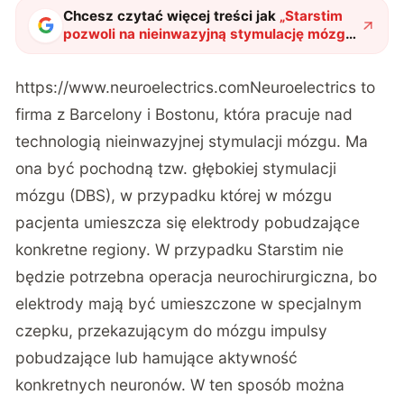
Chcesz czytać więcej treści jak
„
Starstim
pozwoli na nieinwazyjną stymulację mózgu.
Lepszy od Neuralink?
"
?
https://www.neuroelectrics.com
Neuroelectrics to
firma z Barcelony i Bostonu, która pracuje nad
technologią nieinwazyjnej stymulacji mózgu. Ma
ona być pochodną tzw. głębokiej stymulacji
mózgu (DBS), w przypadku której w mózgu
pacjenta umieszcza się elektrody pobudzające
konkretne regiony. W przypadku Starstim nie
będzie potrzebna operacja neurochirurgiczna, bo
elektrody mają być umieszczone w specjalnym
czepku, przekazującym do mózgu impulsy
pobudzające lub hamujące aktywność
konkretnych neuronów. W ten sposób można