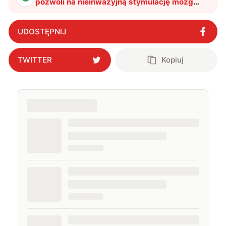
pozwoli na nieinwazyjną stymulację mózgu.
Lepszy od Neuralink?
"
?
UDOSTĘPNIJ
TWITTER
Kopiuj