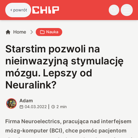
powrót
Home
Nauka
Starstim pozwoli na
nieinwazyjną stymulację
mózgu. Lepszy od
Neuralink?
Adam
A
04.03.2022
|
2
min
Firma Neuroelectrics, pracująca nad interfejsem
mózg-komputer (BCI), chce pomóc pacjentom