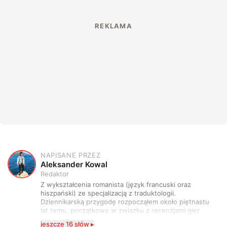
NAPISANE PRZEZ
A
Aleksander Kowal
Redaktor
Z wykształcenia romanista (język francuski oraz
hiszpański) ze specjalizacją z traduktologii.
Dziennikarską przygodę rozpocząłem około piętnastu
lat temu, początkowo w związku z recenzjami gier
komputerowych i filmów. Obecnie publikuję
jeszcze 16 słów ▸