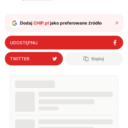
zdecydowanie częściej na tematy związane z nauką
oraz technologią. W wolnym czasie uwielbiam
podróżować, śledzić kinowe i książkowe nowości, a
także uprawiać oraz oglądać sport.
Dodaj
CHIP.pl
jako preferowane źródło
UDOSTĘPNIJ
TWITTER
Kopiuj