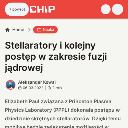
powrót
Home
Nauka
Stellaratory i kolejny
postęp w zakresie fuzji
jądrowej
Aleksander Kowal
A
06.03.2022
|
2
min
Elizabeth Paul związana z Princeton Plasma
Physics Laboratory (PPPL) dokonała postępu w
dziedzinie skrętnych stellaratorów. Dzięki temu
możliwe będzie zwiększenie możliwości w