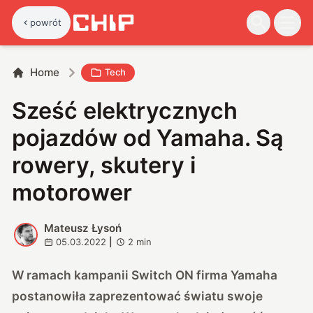
powrót
Home
Tech
Sześć elektrycznych
pojazdów od Yamaha. Są
rowery, skutery i
motorower
Mateusz Łysoń
M
05.03.2022
|
2
min
W ramach kampanii Switch ON firma Yamaha
postanowiła zaprezentować światu swoje