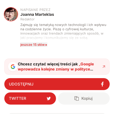
NAPISANE PRZEZ
J
Joanna Marteklas
Redaktor
Zajmuję się tematyką nowych technologii i ich wpływu
na codzienne życie. Piszę o cyfrowej kulturze,
innowacjach oraz trendach zmieniających sposób, w
jaki pracujemy i komunikujemy się ze sobą.
Szczególnie interesuje mnie relacja między rozwojem
jeszcze 15 słów ▸
technologii a współczesną popkulturą. W wolnych
chwilach zakopuję się w książkach i komiksach —
najczęściej w fantastyce i wuxia.
Chcesz czytać więcej treści jak
„
Google
wprowadza kolejne zmiany w polityce
prywatności. Firma usunie jeszcze więcej
naszych danych
"
?
UDOSTĘPNIJ
TWITTER
Kopiuj