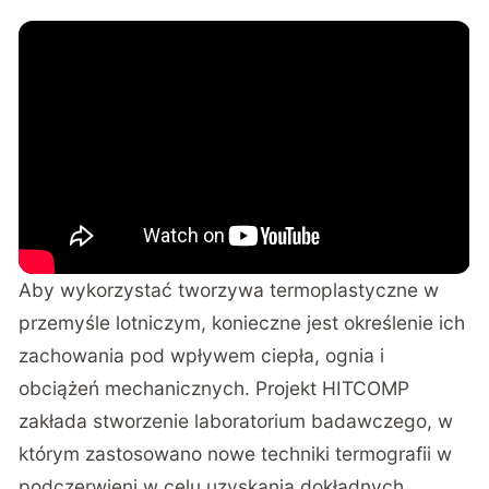
Aby wykorzystać tworzywa termoplastyczne w
przemyśle lotniczym, konieczne jest określenie ich
zachowania pod wpływem ciepła, ognia i
obciążeń mechanicznych. Projekt HITCOMP
zakłada stworzenie laboratorium badawczego, w
którym zastosowano nowe techniki termografii w
podczerwieni w celu uzyskania dokładnych