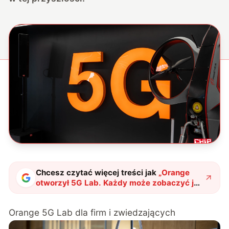
Chcesz czytać więcej treści jak
„
Orange
otworzył 5G Lab. Każdy może zobaczyć jak
działa sieć 5G
"
?
Orange 5G Lab dla firm i zwiedzających