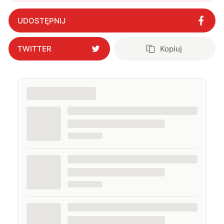
działa sieć 5G
"
?
pojawiały się na łamach serwisów GamingSociety, Gry-
Online i PCWorld.pl, a od 2020 roku jestem związany z
UDOSTĘPNIJ
WhatNext.pl, gdzie jestem zastępcą redaktora
naczelnego. Życie prywatne łączę z zawodowym,
interesując się nowymi technologiami, ale nie
TWITTER
Kopiuj
pogardzę dobrą muzyką, serialem, grami
komputerowymi czy sportem.