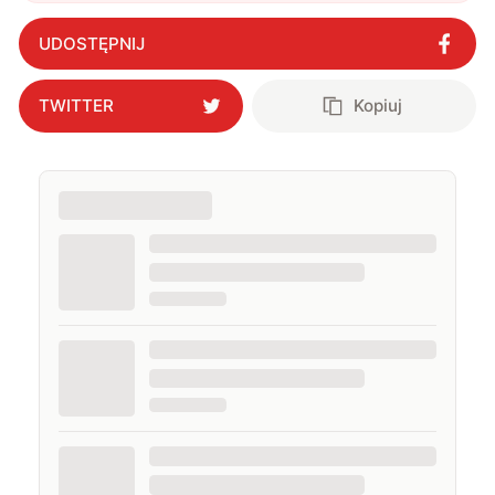
pociskiem. Udany test PAC-3 MSE
"
?
UDOSTĘPNIJ
TWITTER
Kopiuj