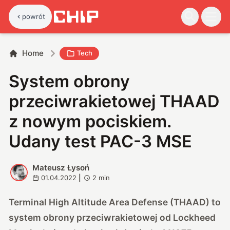
powrót
Home
Tech
System obrony
przeciwrakietowej THAAD
z nowym pociskiem.
Udany test PAC-3 MSE
Mateusz Łysoń
M
01.04.2022
|
2
min
Terminal High Altitude Area Defense (THAAD) to
system obrony przeciwrakietowej od Lockheed