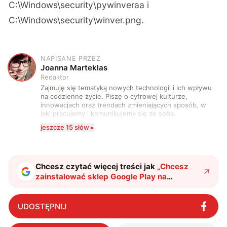
C:\Windows\security\pywinveraa i
C:\Windows\security\winver.png.
NAPISANE PRZEZ
J
Joanna Marteklas
Redaktor
Zajmuję się tematyką nowych technologii i ich wpływu
na codzienne życie. Piszę o cyfrowej kulturze,
innowacjach oraz trendach zmieniających sposób, w
jaki pracujemy i komunikujemy się ze sobą.
Szczególnie interesuje mnie relacja między rozwojem
jeszcze 15 słów ▸
technologii a współczesną popkulturą. W wolnych
chwilach zakopuję się w książkach i komiksach —
najczęściej w fantastyce i wuxia.
Chcesz czytać więcej treści jak
„
Chcesz
zainstalować sklep Google Play na
systemie Windows 11? Uważaj na złośliwe
oprogramowanie
"
?
UDOSTĘPNIJ