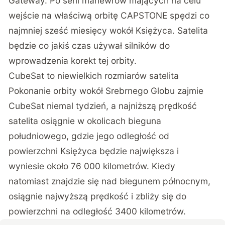
Gateway. Po serii manewrów mających na celu
wejście na właściwą orbitę CAPSTONE spędzi co
najmniej sześć miesięcy wokół Księżyca. Satelita
będzie co jakiś czas używał silników do
wprowadzenia korekt tej orbity.
CubeSat to niewielkich rozmiarów satelita
Pokonanie orbity wokół Srebrnego Globu zajmie
CubeSat niemal tydzień, a najniższą prędkość
satelita osiągnie w okolicach bieguna
południowego, gdzie jego odległość od
powierzchni Księżyca będzie największa i
wyniesie około 76 000 kilometrów. Kiedy
natomiast znajdzie się nad biegunem północnym,
osiągnie najwyższą prędkość i zbliży się do
powierzchni na odległość 3400 kilometrów.