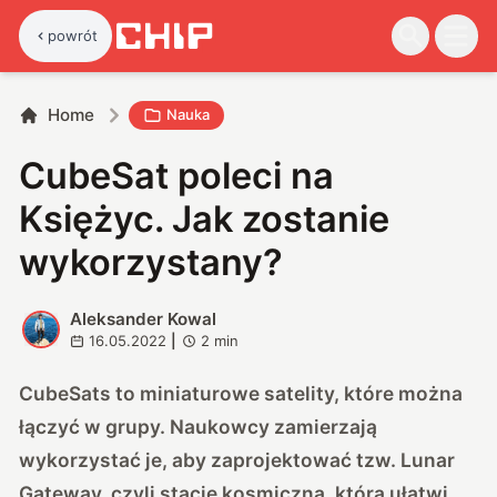
powrót
Home
Nauka
CubeSat poleci na
Księżyc. Jak zostanie
wykorzystany?
Aleksander Kowal
A
16.05.2022
|
2
min
CubeSats to miniaturowe satelity, które można
łączyć w grupy. Naukowcy zamierzają
wykorzystać je, aby zaprojektować tzw. Lunar
Gateway, czyli stację kosmiczną, która ułatwi