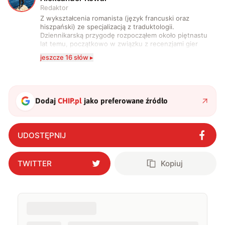
Redaktor
Z wykształcenia romanista (język francuski oraz
hiszpański) ze specjalizacją z traduktologii.
Dziennikarską przygodę rozpocząłem około piętnastu
lat temu, początkowo w związku z recenzjami gier
komputerowych i filmów. Obecnie publikuję
jeszcze 16 słów ▸
zdecydowanie częściej na tematy związane z nauką
oraz technologią. W wolnym czasie uwielbiam
podróżować, śledzić kinowe i książkowe nowości, a
także uprawiać oraz oglądać sport.
Dodaj
CHIP.pl
jako preferowane źródło
UDOSTĘPNIJ
TWITTER
Kopiuj