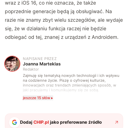
wraz z iOS 16, co nie oznacza, że także
poprzednie generacje będą ją obsługiwać. Na
razie nie znamy zbyt wielu szczegółów, ale wydaje
się, że w działaniu funkcja raczej nie będzie
odbiegać od tej, znanej z urządzeń z Androidem.
NAPISANE PRZEZ
J
Joanna Marteklas
Redaktor
Zajmuję się tematyką nowych technologii i ich wpływu
na codzienne życie. Piszę o cyfrowej kulturze,
innowacjach oraz trendach zmieniających sposób, w
jaki pracujemy i komunikujemy się ze sobą.
Szczególnie interesuje mnie relacja między rozwojem
jeszcze 15 słów ▸
technologii a współczesną popkulturą. W wolnych
chwilach zakopuję się w książkach i komiksach —
najczęściej w fantastyce i wuxia.
Dodaj
CHIP.pl
jako preferowane źródło