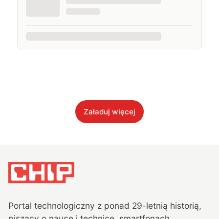
Załaduj więcej
Portal technologiczny z ponad
29
-letnią historią,
piszący o nauce i technice, smartfonach,