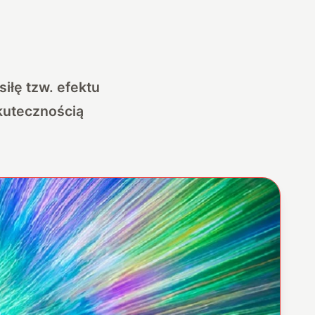
iłę tzw. efektu
kutecznością