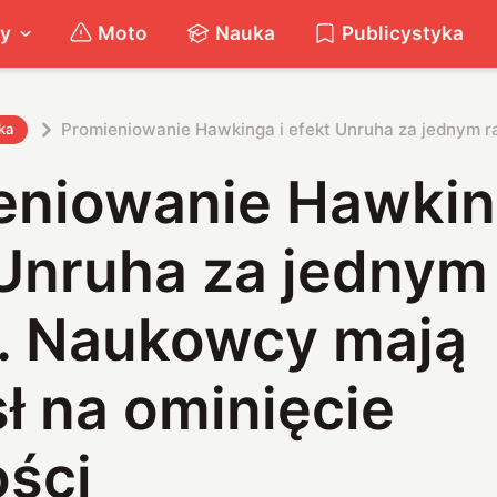
ty
Moto
Nauka
Publicystyka
Promieniowanie Hawkinga i efekt Unruha za jednym r
ka
eniowanie Hawkin
 Unruha za jednym
. Naukowcy mają
ł na ominięcie
ości