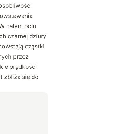
 osobliwości
powstawania
 W całym polu
ch czarnej dziury
powstają cząstki
anych przez
skie prędkości
t zbliża się do