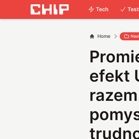
Tech
Tes
Home
Nau
Promi
efekt
razem
pomys
trudn