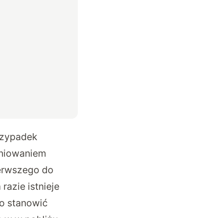
rzypadek
eniowaniem
erwszego do
razie istnieje
no stanowić