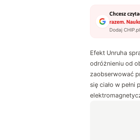
Chcesz czytać
razem. Nauk
Dodaj CHIP.p
Efekt Unruha spr
odróżnieniu od o
zaobserwować pr
się ciało w pełni
elektromagnetyc