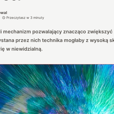
owal
Przeczytasz w
3
minuty
i mechanizm pozwalający znacząco zwiększyć s
stana przez nich technika mogłaby z wysoką s
ię w niewidzialną.