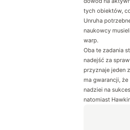
dowód na aktywno
tych obiektów, c
Unruha potrzebne
naukowcy musieli
warp.
Oba te zadania s
nadejść za spra
przyznaje jeden z
ma gwarancji, że
nadziei na sukce
natomiast Hawkin