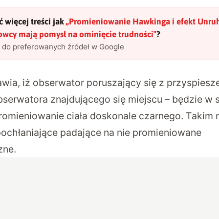
 więcej treści jak
„
Promieniowanie Hawkinga i efekt Unru
owcy mają pomysł na ominięcie trudności
"
?
l do preferowanych źródeł w Google
awia, iż obserwator poruszający się z przyspiesz
bserwatora znajdującego się miejscu – będzie w s
omieniowanie ciała doskonale czarnego. Takim 
 pochłaniające padające na nie promieniowane
zne.