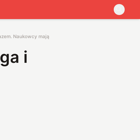
azem. Naukowcy mają pomysł na ominięcie trudności
ga i