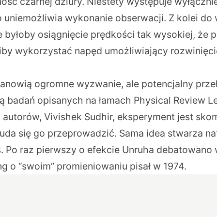
ść czarnej dziury. Niestety występuje wyłączni
o uniemożliwia wykonanie obserwacji. Z kolei do
 byłoby osiągnięcie prędkości tak wysokiej, że
by wykorzystać napęd umożliwiający rozwinięci
tanowią ogromne wyzwanie, ale potencjalny prz
wą badań opisanych na łamach
Physical Review Le
 autorów, Vivishek Sudhir, eksperyment jest sko
 uda się go przeprowadzić. Sama idea stwarza na
s. Po raz pierwszy o efekcie Unruha debatowano 
g o “swoim” promieniowaniu pisał w 1974.