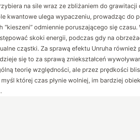
ybiera na sile wraz ze zbliżaniem do grawitacji
Pole kwantowe ulega wypaczeniu, prowadząc do 
 “kieszeni” odmiennie poruszającego się czasu.
stępować skoki energii, podczas gdy na obrzeża
tualne cząstki. Za sprawą efektu Unruha również 
e dzieje się to za sprawą zniekształceń wywoływ
gólną teorię względności, ale przez prędkości bli
w myśl której czas płynie wolniej, im bardziej obiek
.