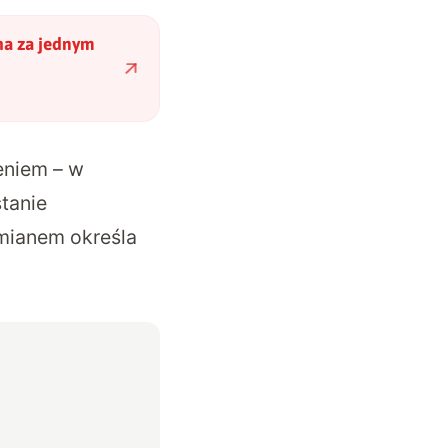
ha za jednym
eniem – w
tanie
mianem określa