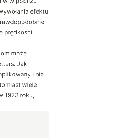
e w w pobliżu
 wywołania efektu
 prawdopodobnie
e prędkości
ełom może
tters
. Jak
mplikowany i nie
tomiast wiele
w 1973 roku,