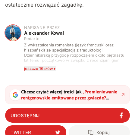
ostatecznie rozwiązać zagadkę.
NAPISANE PRZEZ
A
Aleksander Kowal
Redaktor
Z wykształcenia romanista (język francuski oraz
hiszpański) ze specjalizacją z traduktologii.
Dziennikarską przygodę rozpocząłem około piętnastu
lat temu, początkowo w związku z recenzjami gier
komputerowych i filmów. Obecnie publikuję
jeszcze 16 słów ▸
zdecydowanie częściej na tematy związane z nauką
oraz technologią. W wolnym czasie uwielbiam
podróżować, śledzić kinowe i książkowe nowości, a
także uprawiać oraz oglądać sport.
Chcesz czytać więcej treści jak
„
Promieniowanie
rentgenowskie emitowane przez gwiazdę?
Potwierdziła się hipoteza sprzed 30 lat
"
?
UDOSTĘPNIJ
TWITTER
Kopiuj