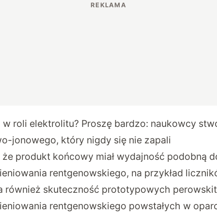
w roli elektrolitu? Proszę bardzo: naukowcy stw
o-jonowego, który nigdy się nie zapali
i, że produkt końcowy miał wydajność podobną 
eniowania rentgenowskiego, na przykład licznik
a również skuteczność prototypowych perowsk
eniowania rentgenowskiego powstałych w oparci