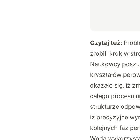
Czytaj też:
Probl
zrobili krok w str
Naukowcy poszuk
kryształów pero
okazało się, iż 
całego procesu u
strukturze odpow
iż precyzyjne wy
kolejnych faz per
Woda wykorzystan