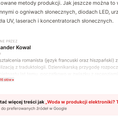
kowane metody produkcji. Jak jeszcze można to
nnymi o ogniwach słonecznych, diodach LED, ur
ła UV, laserach i koncentratorach słonecznych.
NE PRZEZ
sander Kowal
r
ztałcenia romanista (język francuski oraz hiszpański) 
lizacją z traduktologii. Dziennikarską przygodę rozpoc
piętnastu lat temu, początkowo w związku z recenzjami
16 słów ▸
terowych i filmów. Obecnie publikuję zdecydowanie cz
maty związane z nauką oraz technologią. W wolnym cza
iam podróżować, śledzić kinowe i książkowe nowości, 
uprawiać oraz oglądać sport.
ać więcej treści jak
„
Woda w produkcji elektroniki? T
l do preferowanych źródeł w Google