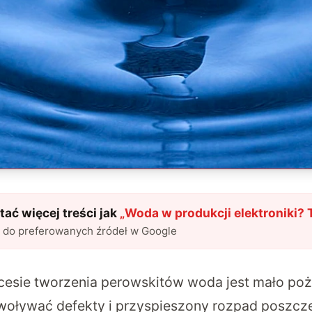
ać więcej treści jak
„
Woda w produkcji elektroniki? T
l do preferowanych źródeł w Google
cesie tworzenia perowskitów woda jest mało po
woływać defekty i przyspieszony rozpad poszcz