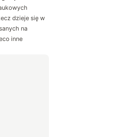
naukowych
ecz dzieje się w
isanych na
eco inne