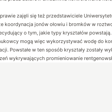
prawie zajęli się też przedstawiciele Uniwersyte
 że koordynacja jonów ołowiu i bromków w roztw
decydujący o tym, jakie typy kryształów powstają
aukowcy mogą więc wykorzystywać wodę do kon
zacji. Powstałe w ten sposób kryształy zostały w
dzeń wykrywających promieniowanie rentgenowsk