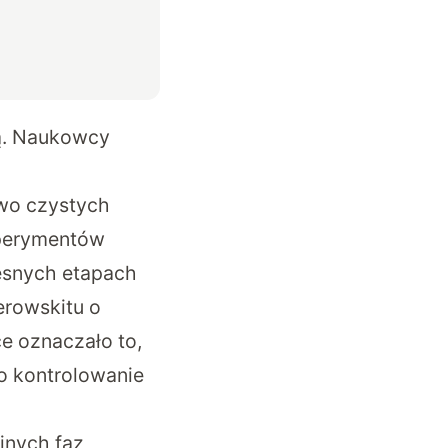
ą. Naukowcy
wo czystych
sperymentów
esnych etapach
erowskitu o
e oznaczało to,
o kontrolowanie
jnych faz