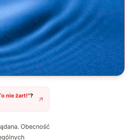
o nie żart!
"
?
żądana. Obecność
ególnych