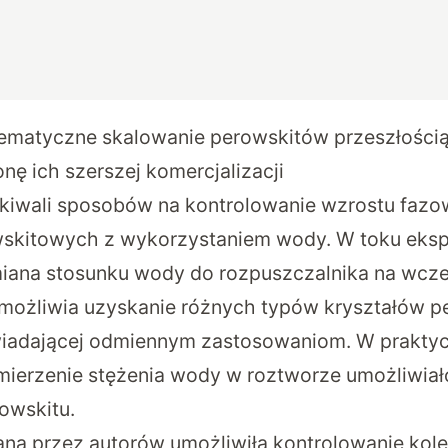
ematyczne skalowanie perowskitów przeszłości
onę ich szerszej komercjalizacji
iwali sposobów na kontrolowanie wzrostu fazo
wskitowych z wykorzystaniem wody. W toku ek
zmiana stosunku wody do rozpuszczalnika na wcz
możliwia uzyskanie różnych typów kryształów p
iadającej odmiennym zastosowaniom. W praktyc
mierzenie stężenia wody w roztworze umożliwiał
owskitu.
a przez autorów umożliwiła kontrolowanie kole