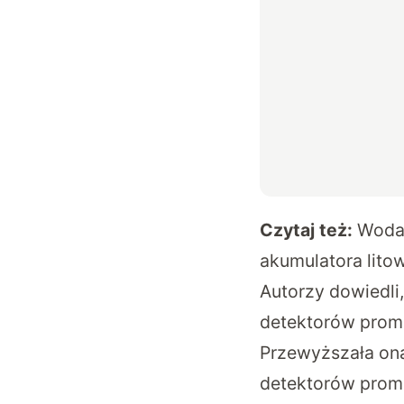
Czytaj też:
Woda 
akumulatora litow
Autorzy dowiedl
detektorów promi
Przewyższała on
detektorów promi