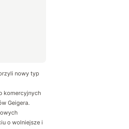
orzyli nowy typ
do komercyjnych
ów Geigera.
itowych
u o wolniejsze i