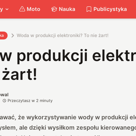
ty
Moto
Nauka
Publicystyka
Woda w produkcji elektroniki? To nie żart!
ka
 produkcji elektr
 żart!
owal
Przeczytasz w
2
minuty
wać, że wykorzystywanie wody w produkcji elek
słem, ale dzięki wysiłkom zespołu kierowaneg