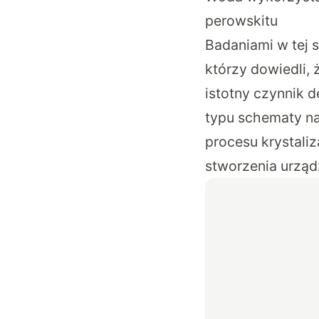
perowskitu
Badaniami w tej s
którzy dowiedli,
istotny czynnik 
typu schematy n
procesu krystali
stworzenia urzą