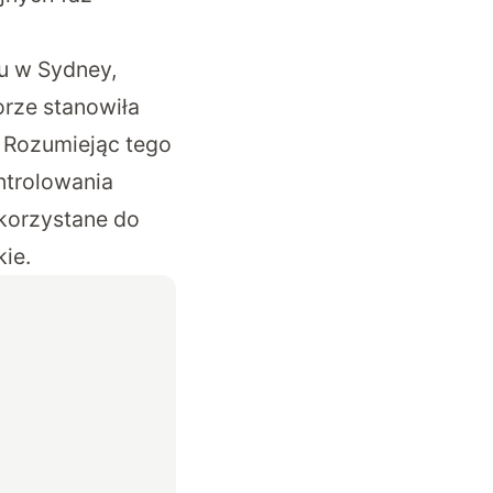
tu w Sydney,
orze stanowiła
. Rozumiejąc tego
trolowania
ykorzystane do
ie.