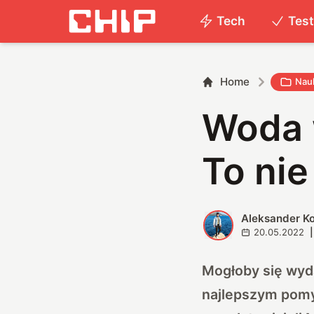
Tech
Tes
Home
Nau
Woda w
To nie
Aleksander K
A
20.05.2022
|
Mogłoby się wyda
najlepszym pomy