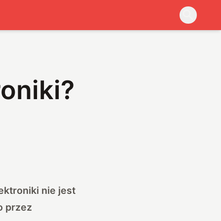
oniki?
troniki nie jest
o przez