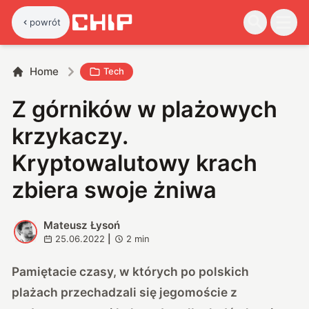
powrót
Home
Tech
Z górników w plażowych
krzykaczy.
Kryptowalutowy krach
zbiera swoje żniwa
Mateusz Łysoń
M
25.06.2022
|
2
min
Pamiętacie czasy, w których po polskich
plażach przechadzali się jegomoście z