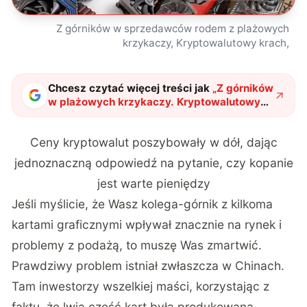
Z górników w sprzedawców rodem z plażowych
krzykaczy, Kryptowalutowy krach,
Chcesz czytać więcej treści jak
„
Z górników
w plażowych krzykaczy. Kryptowalutowy
krach zbiera swoje żniwa
"
?
Ceny kryptowalut poszybowały w dół, dając
jednoznaczną odpowiedź na pytanie, czy kopanie
jest warte pieniędzy
Jeśli myślicie, że Wasz kolega-górnik z kilkoma
kartami graficznymi wpływał znacznie na rynek i
problemy z podażą, to muszę Was zmartwić.
Prawdziwy problem istniał zwłaszcza w Chinach.
Tam inwestorzy wszelkiej maści, korzystając z
faktu, że lwia część kart była produkowana