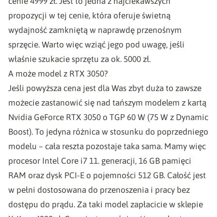
cenie 4999 zł. Jest to jedna z najciekawszych
propozycji w tej cenie, która oferuje świetną
wydajność zamkniętą w naprawdę przenośnym
sprzęcie. Warto więc wziąć jego pod uwagę, jeśli
właśnie szukacie sprzętu za ok. 5000 zł.
A może model z RTX 3050?
Jeśli powyższa cena jest dla Was zbyt duża to zawsze
możecie zastanowić się
nad tańszym modelem
z kartą
Nvidia GeForce RTX 3050 o TGP 60 W (75 W z Dynamic
Boost). To jedyna różnica w stosunku do poprzedniego
modelu – cała reszta pozostaje taka sama. Mamy więc
procesor Intel Core i7 11. generacji, 16 GB pamięci
RAM oraz dysk PCI-E o pojemności 512 GB. Całość jest
w pełni dostosowana do przenoszenia i pracy bez
dostępu do prądu. Za taki model zapłacicie w sklepie