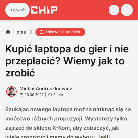
powrót
Home
Lokowanie produktu
Kupić laptopa do gier i nie
przepłacić? Wiemy jak to
zrobić
Michał Andruszkiewicz
M
|
10.06.2022
5
min
Szukając nowego laptopa można natknąć się na
mnóstwo różnych propozycji. Wystarczy tylko
zajrzeć do sklepu X-Kom, aby zobaczyć, jak
wiele propozycji mamy do wyboru. Jeśli