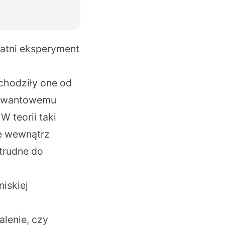
atni eksperyment
echodziły one od
i kwantowemu
 teorii taki
ę wewnątrz
 trudne do
iskiej
lenie, czy