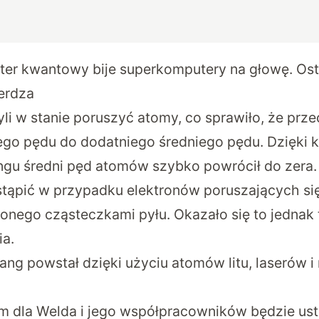
er kwantowy bije superkomputery na głowę. Ost
ierdza
yli w stanie poruszyć atomy, co sprawiło, że prz
ego pędu do dodatniego średniego pędu. Dzięk
gu średni pęd atomów szybko powrócił do zera. W
tąpić w przypadku elektronów poruszających si
ionego cząsteczkami pyłu. Okazało się to jednak
a.
g powstał dzięki użyciu atomów litu, laserów i n
m dla Welda i jego współpracowników będzie usta