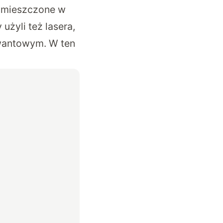
 umieszczone w
żyli też lasera,
kwantowym. W ten