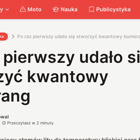
ty
Moto
Nauka
Publicystyka
Po raz pierwszy udało się stworzyć kwantowy bumer
ka
 pierwszy udało s
zyć kwantowy
rang
owal
Przeczytasz w
2
minuty
ysięcy atomów litu do temperatury bliskiej zer