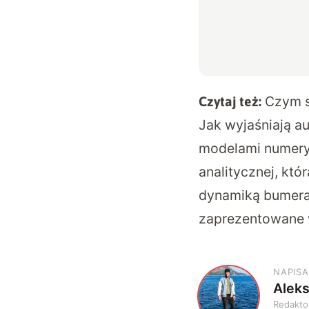
Czym s
Czytaj też:
Jak wyjaśniają a
modelami numeryc
analitycznej, kt
dynamiką bumeran
zaprezentowane w
NAPISA
Alek
A
Redakto