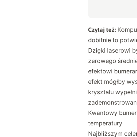
Komput
Czytaj też:
dobitnie to potw
Dzięki laserowi b
zerowego średni
efektowi bumeran
efekt mógłby wys
kryształu wypełn
zademonstrowani
Kwantowy bumeran
temperatury
Najbliższym cele