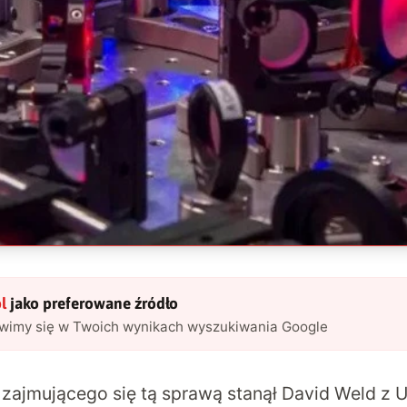
l
jako preferowane źródło
awimy się w Twoich wynikach wyszukiwania Google
 zajmującego się tą sprawą stanął David Weld z 