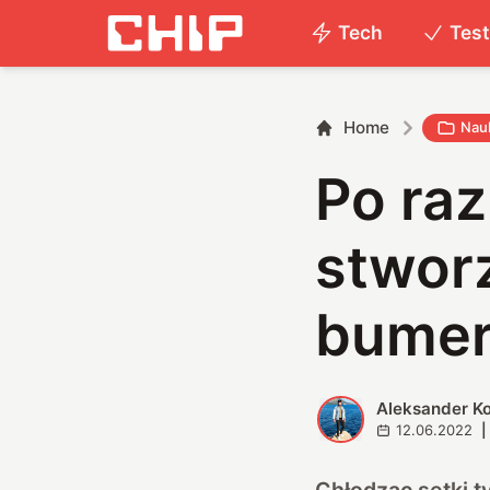
Tech
Tes
Home
Nau
Po raz
stwor
bume
Aleksander K
A
12.06.2022
|
Chłodząc setki t