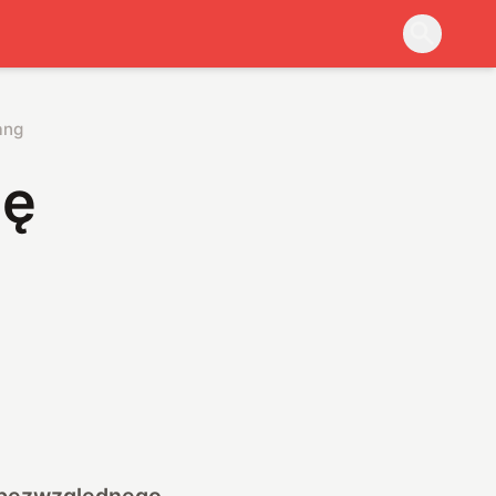
ang
ię
a bezwzględnego