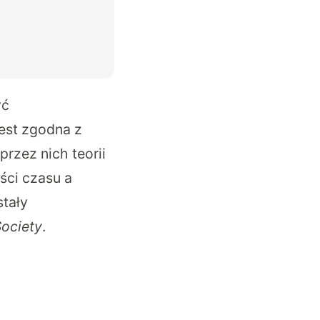
yć
jest zgodna z
rzez nich teorii
ści czasu a
stały
ociety
.