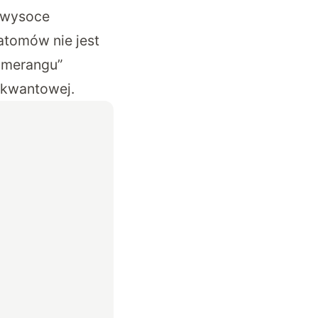
ą wysoce
tomów nie jest
umerangu”
 kwantowej.