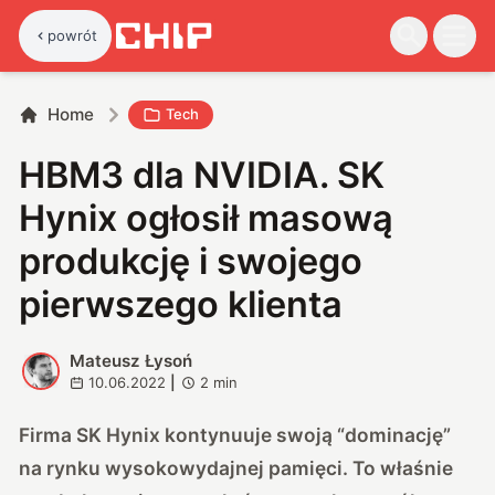
powrót
Home
Tech
HBM3 dla NVIDIA. SK
Hynix ogłosił masową
produkcję i swojego
pierwszego klienta
Mateusz Łysoń
M
10.06.2022
|
2
min
Firma SK Hynix kontynuuje swoją “dominację”
na rynku wysokowydajnej pamięci. To właśnie