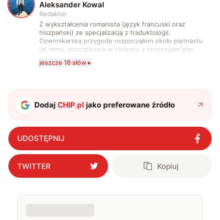
A
Aleksander Kowal
Redaktor
Z wykształcenia romanista (język francuski oraz
hiszpański) ze specjalizacją z traduktologii.
Dziennikarską przygodę rozpocząłem około piętnastu
lat temu, początkowo w związku z recenzjami gier
komputerowych i filmów. Obecnie publikuję
jeszcze 16 słów ▸
zdecydowanie częściej na tematy związane z nauką
oraz technologią. W wolnym czasie uwielbiam
podróżować, śledzić kinowe i książkowe nowości, a
także uprawiać oraz oglądać sport.
Dodaj
CHIP.pl
jako preferowane źródło
UDOSTĘPNIJ
TWITTER
Kopiuj