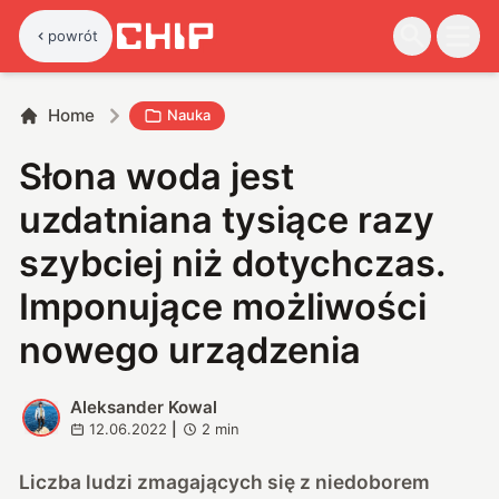
powrót
Home
Nauka
Słona woda jest
uzdatniana tysiące razy
szybciej niż dotychczas.
Imponujące możliwości
nowego urządzenia
Aleksander Kowal
A
12.06.2022
|
2
min
Liczba ludzi zmagających się z niedoborem