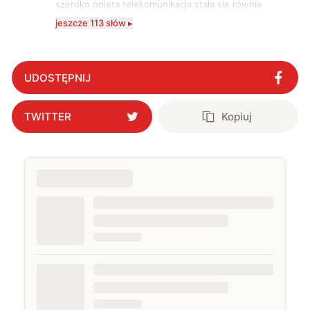
szeroko pojęta telekomunikacja stała się równie
wciągająca co telefony, a rozwój technologii sprawił,
jeszcze 113 słów ▸
że do urządzeń mobilnych dołączył też inny sprzęt
elektroniczny. Dzisiaj moje biurko zasypuje każdy
rodzaj sprzętu, a o sieci 5G mogę mówić obudzony w
środku nocy. Od 2019 roku śledzę i opisuję ruchy
antykomórkowe w Polsce i na świecie. Poziom
UDOSTĘPNIJ
wylewanego przez nie hejtu świadczy o tym, że robię
to dobrze. Na przestrzeni ostatnich lat moje teksty
pojawiały się na łamach serwisów GamingSociety, Gry-
TWITTER
Kopiuj
Online i PCWorld.pl, a od 2020 roku jestem związany z
WhatNext.pl, gdzie jestem zastępcą redaktora
naczelnego. Życie prywatne łączę z zawodowym,
interesując się nowymi technologiami, ale nie
pogardzę dobrą muzyką, serialem, grami
komputerowymi czy sportem.