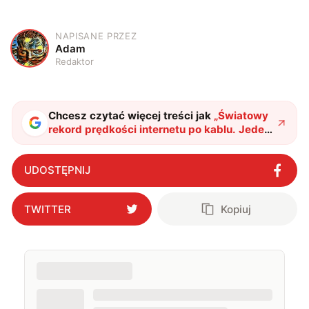
NAPISANE PRZEZ
A
Adam
Redaktor
Chcesz czytać więcej treści jak
„
Światowy
rekord prędkości internetu po kablu. Jeden
petabit przekroczony
"
?
UDOSTĘPNIJ
TWITTER
Kopiuj