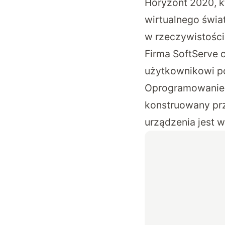
Horyzont 2020, k
wirtualnego świat
w rzeczywistości
Firma SoftServe 
użytkownikowi po
Oprogramowanie t
konstruowany prze
urządzenia jest w