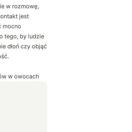
ie w rozmowę,
ntakt jest
ać mocno
 tego, by ludzie
ie dłoń czy objąć
ość.
ydów w owocach