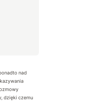
 ponadto nad
ekazywania
 rozmowy
y, dzięki czemu