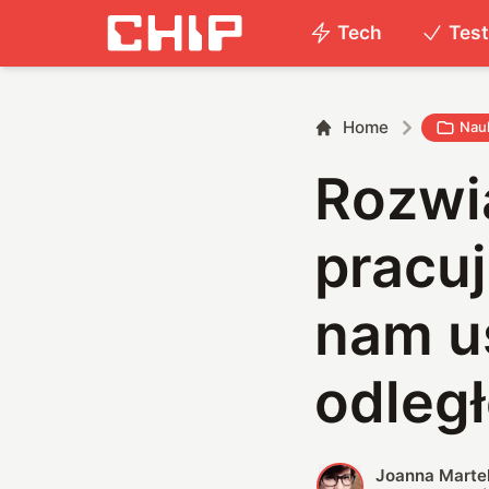
Tech
Tes
Home
Nau
Rozwi
pracuj
nam uś
odleg
Joanna Marte
J