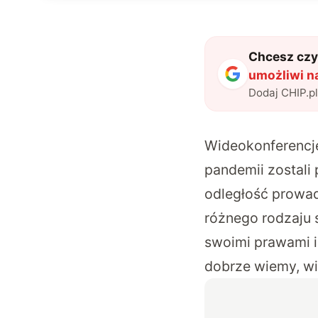
Chcesz czyt
umożliwi na
Dodaj CHIP.p
Wideokonferencje
pandemii zostali
odległość prowadz
różnego rodzaju 
swoimi prawami i 
dobrze wiemy, wir