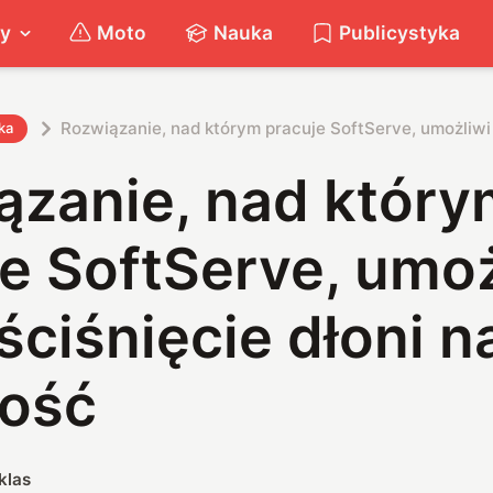
ty
Moto
Nauka
Publicystyka
Rozwiązanie, nad którym pracuje SoftServe, umożliwi 
ka
ązanie, nad który
e SoftServe, umoż
ciśnięcie dłoni n
łość
klas