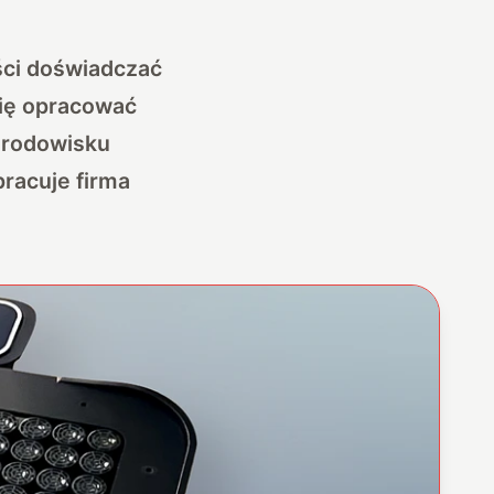
ości doświadczać
się opracować
środowisku
pracuje firma