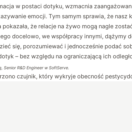
macja w postaci dotyku, wzmacnia zaangażowan
azywanie emocji. Tym samym sprawia, że nasz ko
a pokazała, że relacje na żywo mogą nagle zost
tego docelowo, we współpracy innymi, dążymy do
dzieć się, porozumiewać i jednocześnie podać sob
 dotyk – bez względu na ograniczającą ich odległ
g, Senior R&D Engineer w SoftServe.
rzono czujnik, który wykryje obecność pestyc