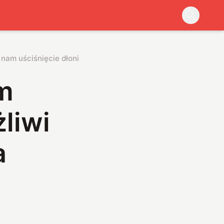
nam uściśnięcie dłoni na odległość
m
liwi
a