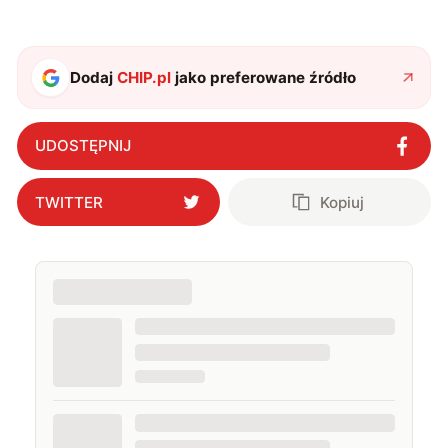
oraz technologią. W wolnym czasie uwielbiam
podróżować, śledzić kinowe i książkowe nowości, a
także uprawiać oraz oglądać sport.
Dodaj
CHIP.pl
jako preferowane źródło
UDOSTĘPNIJ
TWITTER
Kopiuj