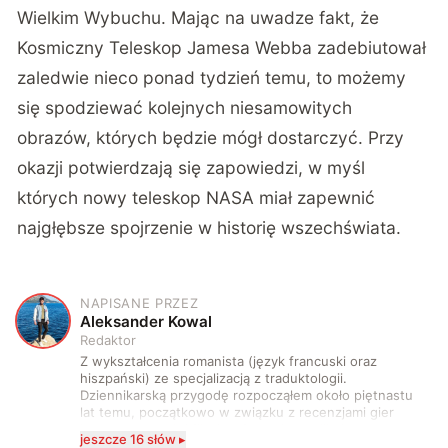
Wielkim Wybuchu. Mając na uwadze fakt, że
Kosmiczny Teleskop Jamesa Webba zadebiutował
zaledwie nieco ponad tydzień temu, to możemy
się spodziewać kolejnych niesamowitych
obrazów, których będzie mógł dostarczyć. Przy
okazji potwierdzają się zapowiedzi, w myśl
których nowy teleskop NASA miał zapewnić
najgłębsze spojrzenie w historię wszechświata.
NAPISANE PRZEZ
A
Aleksander Kowal
Redaktor
Z wykształcenia romanista (język francuski oraz
hiszpański) ze specjalizacją z traduktologii.
Dziennikarską przygodę rozpocząłem około piętnastu
lat temu, początkowo w związku z recenzjami gier
komputerowych i filmów. Obecnie publikuję
jeszcze 16 słów ▸
zdecydowanie częściej na tematy związane z nauką