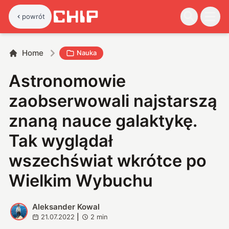
powrót
Home
Nauka
Astronomowie
zaobserwowali najstarszą
znaną nauce galaktykę.
Tak wyglądał
wszechświat wkrótce po
Wielkim Wybuchu
Aleksander Kowal
A
21.07.2022
|
2
min