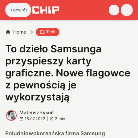
powrót
Home
Tech
To dzieło Samsunga
przyspieszy karty
graficzne. Nowe flagowce
z pewnością je
wykorzystają
Mateusz Łysoń
M
16.07.2022
|
2
min
Południowokoreańska firma Samsung