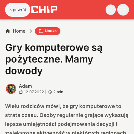
powrót
Home
Nauka
Gry komputerowe są
pożyteczne. Mamy
dowody
Adam
A
12.07.2022
|
2
min
Wielu rodziców mówi, że gry komputerowe to
strata czasu. Osoby regularnie grające wykazują
lepsze umiejętności podejmowania decyzji i
zwiększoną aktywność w niektórych regionach