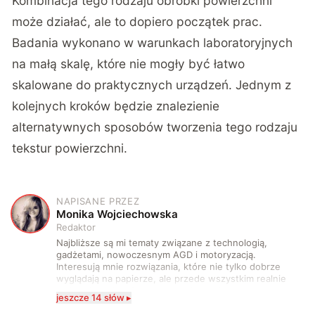
Kombinacja tego rodzaju obróbki powierzchni
może działać, ale to dopiero początek prac.
Badania wykonano w warunkach laboratoryjnych
na małą skalę, które nie mogły być łatwo
skalowane do praktycznych urządzeń. Jednym z
kolejnych kroków będzie znalezienie
alternatywnych sposobów tworzenia tego rodzaju
tekstur powierzchni.
NAPISANE PRZEZ
M
Monika Wojciechowska
Redaktor
Najbliższe są mi tematy związane z technologią,
gadżetami, nowoczesnym AGD i motoryzacją.
Interesują mnie rozwiązania, które nie tylko dobrze
wyglądają na papierze, ale przede wszystkim realnie
wpływają na komfort, wygodę i sposób, w jaki
jeszcze 14 słów ▸
korzystamy z technologii na co dzień. Ukończyłam
studia dziennikarskie oraz szkolenia z zakresu