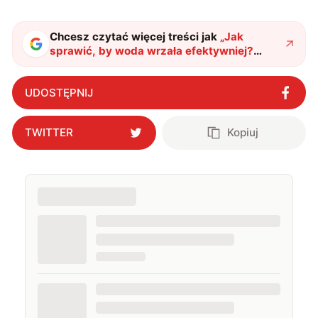
sztucznej inteligencji. Prywatnie uwielbiam gry i
muzykę.
Chcesz czytać więcej treści jak
„
Jak
sprawić, by woda wrzała efektywniej?
Naukowcy MIT mają na to sposób
"
?
UDOSTĘPNIJ
TWITTER
Kopiuj