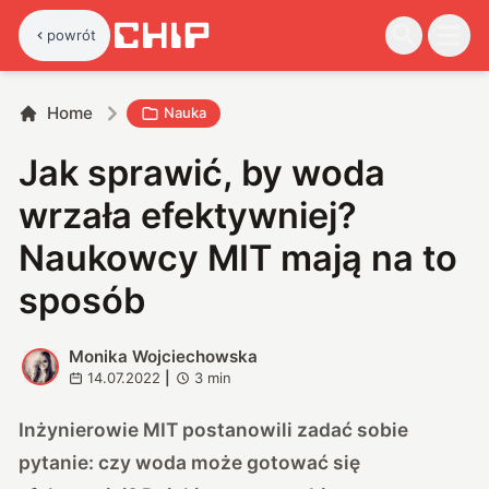
powrót
Home
Nauka
Jak sprawić, by woda
wrzała efektywniej?
Naukowcy MIT mają na to
sposób
Monika Wojciechowska
M
14.07.2022
|
3
min
Inżynierowie MIT postanowili zadać sobie
pytanie: czy woda może gotować się