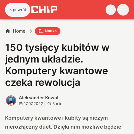
powrót
Home
Nauka
150 tysięcy kubitów w
jednym układzie.
Komputery kwantowe
czeka rewolucja
Aleksander Kowal
A
17.07.2022
|
3
min
Komputery kwantowe i kubity są niczym
nierozłączny duet. Dzięki nim możliwe będzie