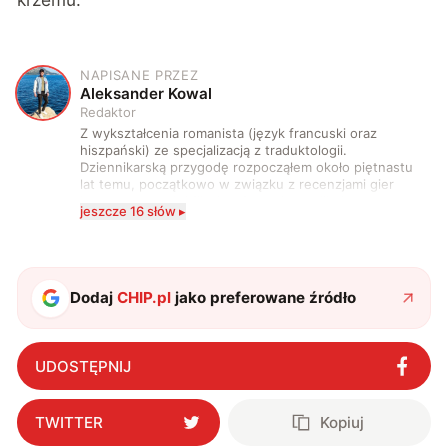
NAPISANE PRZEZ
A
Aleksander Kowal
Redaktor
Z wykształcenia romanista (język francuski oraz
hiszpański) ze specjalizacją z traduktologii.
Dziennikarską przygodę rozpocząłem około piętnastu
lat temu, początkowo w związku z recenzjami gier
komputerowych i filmów. Obecnie publikuję
jeszcze 16 słów ▸
zdecydowanie częściej na tematy związane z nauką
oraz technologią. W wolnym czasie uwielbiam
podróżować, śledzić kinowe i książkowe nowości, a
także uprawiać oraz oglądać sport.
Dodaj
CHIP.pl
jako preferowane źródło
UDOSTĘPNIJ
TWITTER
Kopiuj