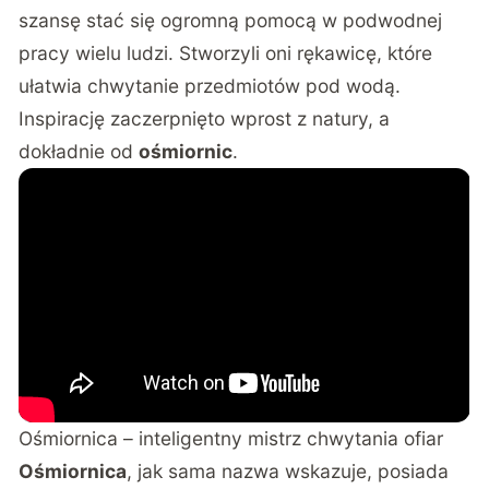
szansę stać się ogromną pomocą w podwodnej
pracy wielu ludzi. Stworzyli oni rękawicę, które
ułatwia chwytanie przedmiotów pod wodą.
Inspirację zaczerpnięto wprost z natury, a
dokładnie od
ośmiornic
.
Ośmiornica – inteligentny mistrz chwytania ofiar
Ośmiornica
, jak sama nazwa wskazuje, posiada