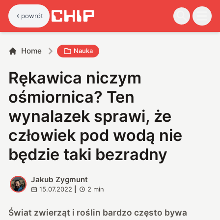
powrót
Home
Nauka
Rękawica niczym
ośmiornica? Ten
wynalazek sprawi, że
człowiek pod wodą nie
będzie taki bezradny
Jakub Zygmunt
J
15.07.2022
|
2
min
Świat zwierząt i roślin bardzo często bywa