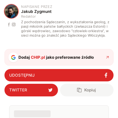
NAPISANE PRZEZ
J
Jakub Zygmunt
Redaktor
Z pochodzenia Sądeczanin, z wykształcenia geolog, z
pasji miłośnik państw bałtyckich (zwłaszcza Estonii) i
górski wędrowiec, zawodowo "człowiek-orkiestra", w
sieci można go znaleźć jako Sądeckiego Włóczykija.
Dodaj
CHIP.pl
jako preferowane źródło
UDOSTĘPNIJ
TWITTER
Kopiuj