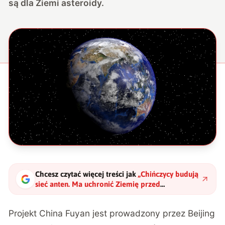
są dla Ziemi asteroidy.
Chcesz czytać więcej treści jak
„
Chińczycy budują
sieć anten. Ma uchronić Ziemię przed
kosmicznym zagrożeniem
"
?
Projekt China Fuyan jest prowadzony przez Beijing