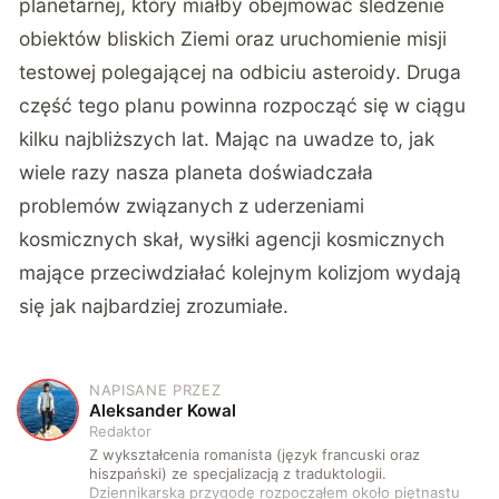
planetarnej, który miałby obejmować śledzenie
obiektów bliskich Ziemi oraz uruchomienie misji
testowej polegającej na odbiciu asteroidy. Druga
część tego planu powinna rozpocząć się w ciągu
kilku najbliższych lat. Mając na uwadze to, jak
wiele razy nasza planeta doświadczała
problemów związanych z uderzeniami
kosmicznych skał, wysiłki agencji kosmicznych
mające przeciwdziałać kolejnym kolizjom wydają
się jak najbardziej zrozumiałe.
NAPISANE PRZEZ
A
Aleksander Kowal
Redaktor
Z wykształcenia romanista (język francuski oraz
hiszpański) ze specjalizacją z traduktologii.
Dziennikarską przygodę rozpocząłem około piętnastu