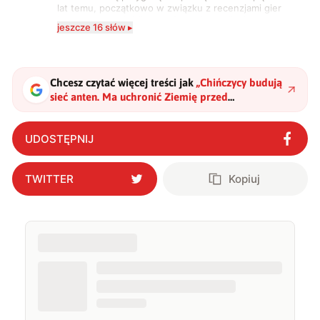
lat temu, początkowo w związku z recenzjami gier
komputerowych i filmów. Obecnie publikuję
jeszcze 16 słów ▸
zdecydowanie częściej na tematy związane z nauką
oraz technologią. W wolnym czasie uwielbiam
podróżować, śledzić kinowe i książkowe nowości, a
także uprawiać oraz oglądać sport.
Chcesz czytać więcej treści jak
„
Chińczycy budują
sieć anten. Ma uchronić Ziemię przed
kosmicznym zagrożeniem
"
?
UDOSTĘPNIJ
TWITTER
Kopiuj