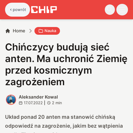
powrót
Home
Nauka
Chińczycy budują sieć
anten. Ma uchronić Ziemię
przed kosmicznym
zagrożeniem
Aleksander Kowal
A
17.07.2022
|
2
min
Układ ponad 20 anten ma stanowić chińską
odpowiedź na zagrożenie, jakim bez wątpienia