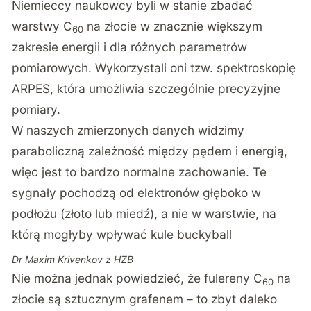
Niemieccy naukowcy byli w stanie zbadać
warstwy C
na złocie w znacznie większym
60
zakresie energii i dla różnych parametrów
pomiarowych. Wykorzystali oni tzw. spektroskopię
ARPES, która umożliwia szczególnie precyzyjne
pomiary.
W naszych zmierzonych danych widzimy
paraboliczną zależność między pędem i energią,
więc jest to bardzo normalne zachowanie. Te
sygnały pochodzą od elektronów głęboko w
podłożu (złoto lub miedź), a nie w warstwie, na
którą mogłyby wpływać kule buckyball
Dr Maxim Krivenkov z HZB
Nie można jednak powiedzieć, że fulereny C
na
60
złocie są sztucznym grafenem – to zbyt daleko