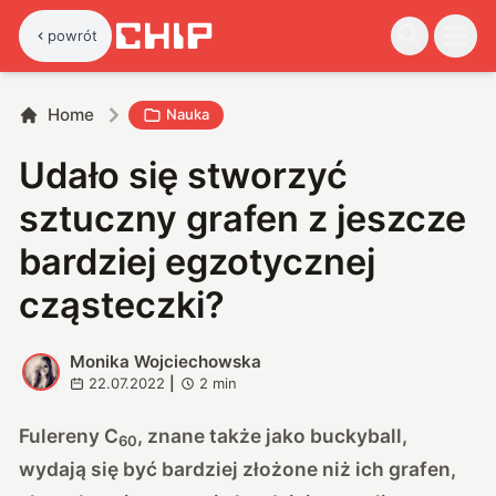
powrót
Home
Nauka
Udało się stworzyć
sztuczny grafen z jeszcze
bardziej egzotycznej
cząsteczki?
Monika Wojciechowska
M
22.07.2022
|
2
min
Fulereny C
, znane także jako buckyball,
60
wydają się być bardziej złożone niż ich grafen,