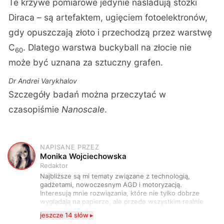
Te krzywe pomiarowe jedynie naśladują stożki
Diraca – są artefaktem, ugięciem fotoelektronów,
gdy opuszczają złoto i przechodzą przez warstwę
C
. Dlatego warstwa buckyball na złocie nie
60
może być uznana za sztuczny grafen.
Dr Andrei Varykhalov
Szczegóły badań można przeczytać w
czasopiśmie
Nanoscale
.
NAPISANE PRZEZ
M
Monika Wojciechowska
Redaktor
Najbliższe są mi tematy związane z technologią,
gadżetami, nowoczesnym AGD i motoryzacją.
Interesują mnie rozwiązania, które nie tylko dobrze
wyglądają na papierze, ale przede wszystkim realnie
wpływają na komfort, wygodę i sposób, w jaki
jeszcze 14 słów ▸
korzystamy z technologii na co dzień. Ukończyłam