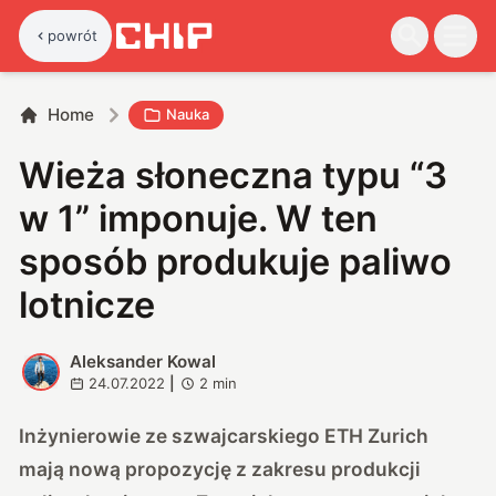
powrót
Home
Nauka
Wieża słoneczna typu “3
w 1” imponuje. W ten
sposób produkuje paliwo
lotnicze
Aleksander Kowal
A
24.07.2022
|
2
min
Inżynierowie ze szwajcarskiego ETH Zurich
mają nową propozycję z zakresu produkcji