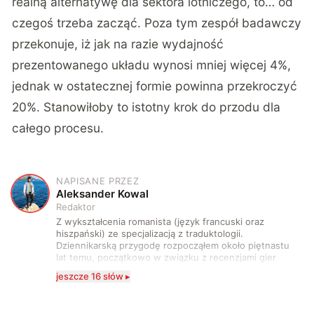
realną alternatywę dla sektora lotniczego, to… od
czegoś trzeba zacząć. Poza tym zespół badawczy
przekonuje, iż jak na razie wydajność
prezentowanego układu wynosi mniej więcej 4%,
jednak w ostatecznej formie powinna przekroczyć
20%. Stanowiłoby to istotny krok do przodu dla
całego procesu.
NAPISANE PRZEZ
A
Aleksander Kowal
Redaktor
Z wykształcenia romanista (język francuski oraz
hiszpański) ze specjalizacją z traduktologii.
Dziennikarską przygodę rozpocząłem około piętnastu
lat temu, początkowo w związku z recenzjami gier
komputerowych i filmów. Obecnie publikuję
jeszcze 16 słów ▸
zdecydowanie częściej na tematy związane z nauką
oraz technologią. W wolnym czasie uwielbiam
podróżować, śledzić kinowe i książkowe nowości, a