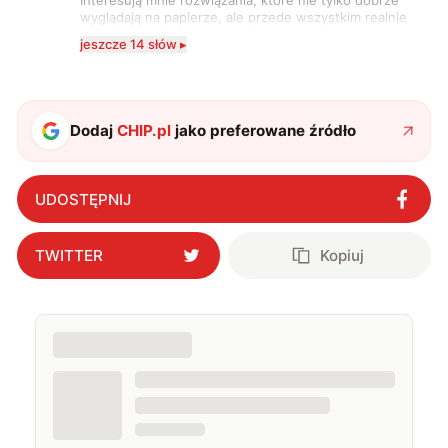
Interesują mnie rozwiązania, które nie tylko dobrze
wyglądają na papierze, ale przede wszystkim realnie
wpływają na komfort, wygodę i sposób, w jaki
jeszcze 14 słów ▸
korzystamy z technologii na co dzień. Ukończyłam
studia dziennikarskie oraz szkolenia z zakresu
sztucznej inteligencji. Prywatnie uwielbiam gry i
muzykę.
Dodaj
CHIP.pl
jako preferowane źródło
UDOSTĘPNIJ
TWITTER
Kopiuj