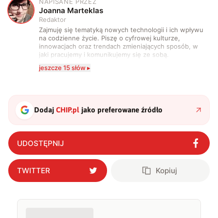
NAPISANE PRZEZ
J
Joanna Marteklas
Redaktor
Zajmuję się tematyką nowych technologii i ich wpływu
na codzienne życie. Piszę o cyfrowej kulturze,
innowacjach oraz trendach zmieniających sposób, w
jaki pracujemy i komunikujemy się ze sobą.
Szczególnie interesuje mnie relacja między rozwojem
jeszcze 15 słów ▸
technologii a współczesną popkulturą. W wolnych
chwilach zakopuję się w książkach i komiksach —
najczęściej w fantastyce i wuxia.
Dodaj
CHIP.pl
jako preferowane źródło
UDOSTĘPNIJ
TWITTER
Kopiuj