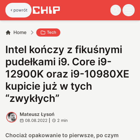
powrót
Home
Tech
Intel kończy z fikuśnymi
pudełkami i9. Core i9-
12900K oraz i9-10980XE
kupicie już w tych
“zwykłych”
Mateusz Łysoń
M
08.08.2022
|
2
min
Chociaż opakowanie to pierwsze, po czym