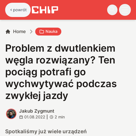
powrót
Home
Nauka
Problem z dwutlenkiem
węgla rozwiązany? Ten
pociąg potrafi go
wychwytywać podczas
zwykłej jazdy
Jakub Zygmunt
J
01.08.2022
|
2
min
Spotkaliśmy już wiele urządzeń