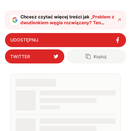
Chcesz czytać więcej treści jak
„
Problem z
dwutlenkiem węgla rozwiązany? Ten
pociąg potrafi go wychwytywać podczas
zwykłej jazdy
"
?
UDOSTĘPNIJ
TWITTER
Kopiuj