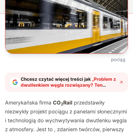
pociąg
Chcesz czytać więcej treści jak
„
Problem z
dwutlenkiem węgla rozwiązany? Ten
pociąg potrafi go wychwytywać podczas
zwykłej jazdy
"
?
Amerykańska firma
CO
Rail
przedstawiły
2
niezwykły projekt pociągu z panelami słonecznymi
i technologią do wychwytywania dwutlenku węgla
z atmosfery. Jest to , zdaniem twórców, pierwszy