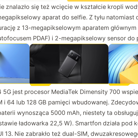
e znalazło się też wcięcie w kształcie kropli wo
gapikselowy aparat do selfie. Z tyłu natomiast
urację z 13-megapikselowym aparatem głównym (
 autofocusem PDAF) i 2-megapikselowy sensor do 
G jest procesor MediaTek Dimensity 700 wspier
 i 64 lub 128 GB pamięci wbudowanej. Zdecydowa
baterii wynosząca 5000 mAh, niestety ta obsługu
tawie ładowarka 22,5 W). Smartfon działa pod k
UI 13. Nie zabrakło też dual-SIM, dwuzakresoweg