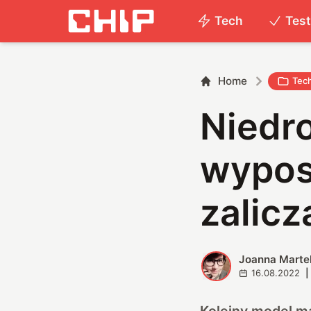
Tech
Tes
Home
Tec
Niedro
wypos
zalicz
Joanna Marte
J
16.08.2022
|
Kolejny model m