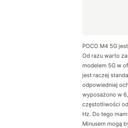
POCO M4 5G jest j
Od razu warto z
modelem 5G w ofe
jest raczej stan
odpowiedniej och
wyposażono w 6,5
częstotliwości o
Hz. Do tego mamy
Minusem mogą być