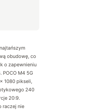
 najtańszym
ową obudowę, co
ak o zapewnieniu
s 3. POCO M4 5G
 1080 pikseli,
 dotykowego 240
cje 20:9.
 raczej nie