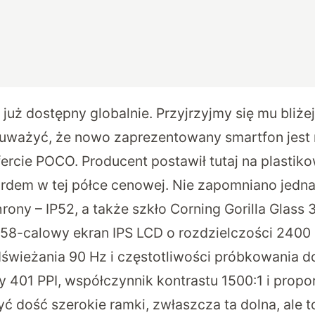
uż dostępny globalnie. Przyjrzyjmy się mu bliżej
auważyć, że nowo zaprezentowany smartfon jest
rcie POCO. Producent postawił tutaj na plastik
dardem w tej półce cenowej. Nie zapomniano jedn
rony – IP52, a także szkło Corning Gorilla Glas
8-calowy ekran IPS LCD o rozdzielczości 2400 ×
dświeżania 90 Hz i częstotliwości próbkowania
 401 PPI, współczynnik kontrastu 1500:1 i propor
 dość szerokie ramki, zwłaszcza ta dolna, ale to