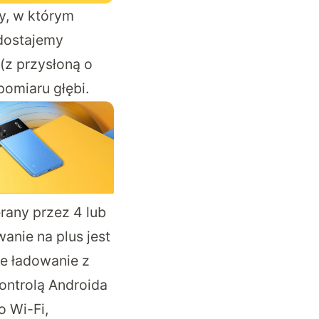
dy, w którym
 dostajemy
z przysłoną o
pomiaru głębi.
any przez 4 lub
nie na plus jest
je ładowanie z
ontrolą Androida
o Wi-Fi,