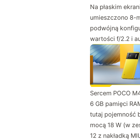
Na płaskim ekrani
umieszczono 8-me
podwójną konfig
wartości f/2.2 i
Sercem POCO M4 5
6 GB pamięci RAM
tutaj pojemność 
mocą 18 W (w zes
12 z nakładką MI