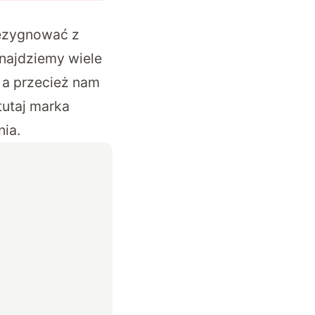
rezygnować z
znajdziemy wiele
 a przecież nam
tutaj marka
nia.