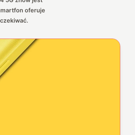
smartfon oferuje
oczekiwać.