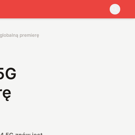
globalną premierę
5G
rę
4 5G znów jest