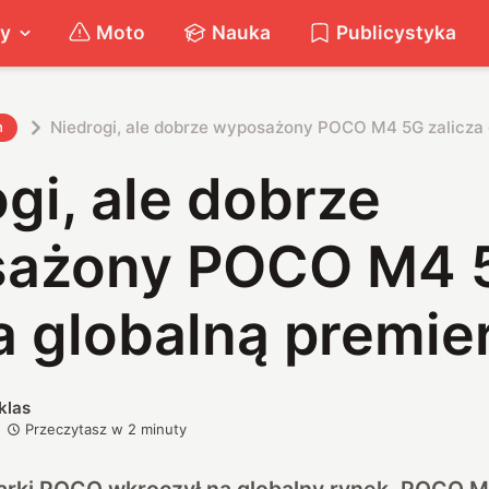
ty
Moto
Nauka
Publicystyka
Niedrogi, ale dobrze wyposażony POCO M4 5G zalicza 
h
gi, ale dobrze
ażony POCO M4 
a globalną premie
klas
Przeczytasz w
2
minuty
arki POCO wkroczył na globalny rynek. POCO M