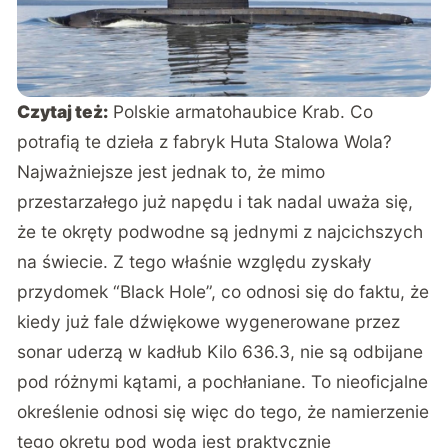
Czytaj też:
Polskie armatohaubice Krab. Co
potrafią te dzieła z fabryk Huta Stalowa Wola?
Najważniejsze jest jednak to, że mimo
przestarzałego już napędu i tak nadal uważa się,
że te okręty podwodne są jednymi z najcichszych
na świecie. Z tego właśnie względu zyskały
przydomek “Black Hole”, co odnosi się do faktu, że
kiedy już fale dźwiękowe wygenerowane przez
sonar uderzą w kadłub Kilo 636.3, nie są odbijane
pod różnymi kątami, a pochłaniane. To nieoficjalne
określenie odnosi się więc do tego, że namierzenie
tego okrętu pod wodą jest praktycznie