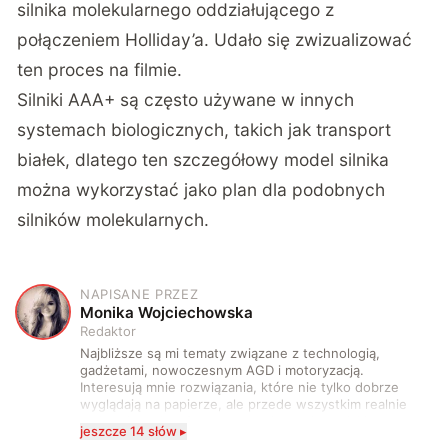
silnika molekularnego oddziałującego z
połączeniem Holliday’a. Udało się zwizualizować
ten proces na filmie.
Silniki AAA+ są często używane w innych
systemach biologicznych, takich jak transport
białek, dlatego ten szczegółowy model silnika
można wykorzystać jako plan dla podobnych
silników molekularnych.
NAPISANE PRZEZ
M
Monika Wojciechowska
Redaktor
Najbliższe są mi tematy związane z technologią,
gadżetami, nowoczesnym AGD i motoryzacją.
Interesują mnie rozwiązania, które nie tylko dobrze
wyglądają na papierze, ale przede wszystkim realnie
wpływają na komfort, wygodę i sposób, w jaki
jeszcze 14 słów ▸
korzystamy z technologii na co dzień. Ukończyłam