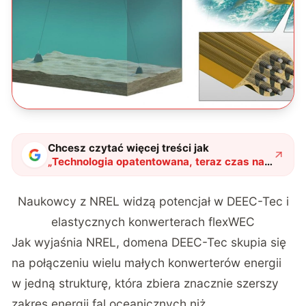
Chcesz czytać więcej treści jak
„
Technologia opatentowana, teraz czas na
czerpanie energii z fal oceanicznych
elastycznymi konwerterami
"
?
Naukowcy z NREL widzą potencjał w DEEC-Tec i
elastycznych konwerterach flexWEC
Jak wyjaśnia NREL, domena DEEC-Tec skupia się
na połączeniu wielu małych konwerterów energii
w jedną strukturę, która zbiera znacznie szerszy
zakres energii fal oceanicznych niż