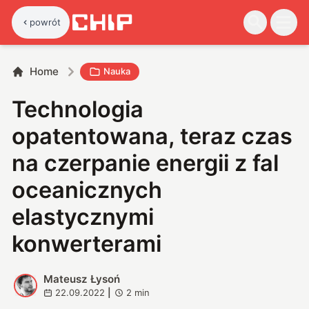
powrót
Home
Nauka
Technologia
opatentowana, teraz czas
na czerpanie energii z fal
oceanicznych
elastycznymi
konwerterami
Mateusz Łysoń
M
22.09.2022
|
2
min