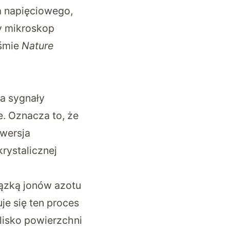
a napięciowego,
y mikroskop
iśmie
Nature
ca sygnały
. Oznacza to, że
nwersja
rystalicznej
ązką jonów azotu
je się ten proces
lisko powierzchni