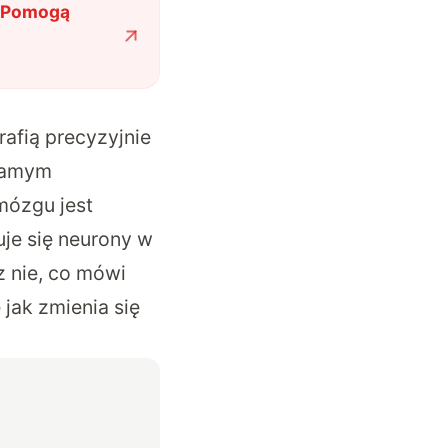
. Pomogą
afią precyzyjnie
 samym
mózgu jest
uje się neurony w
 nie, co mówi
jak zmienia się