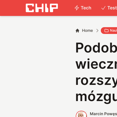
Tech
Tes
Home
Nau
Podob
wiecz
rozszy
mózg
Marcin Powę
M