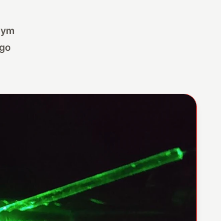
zym
ego