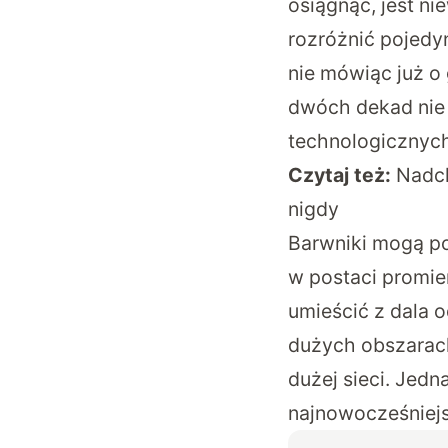
osiągnąć, jest ni
rozróżnić pojedy
nie mówiąc już o 
dwóch dekad nie
technologicznych
Czytaj też:
Nadch
nigdy
Barwniki mogą po
w postaci promie
umieścić z dala 
dużych obszarac
dużej sieci. Jedn
najnowocześniejs