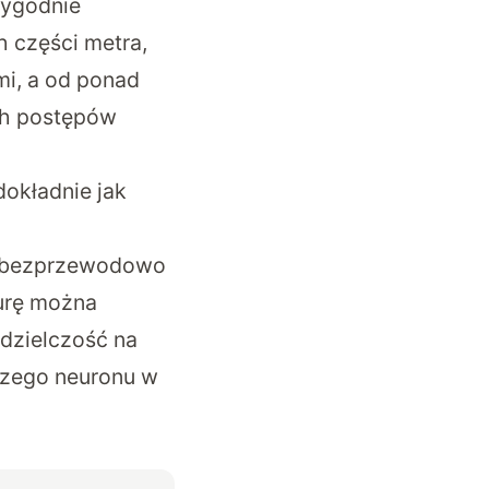
arygodnie
 części metra,
mi, a od ponad
ch postępów
dokładnie jak
ie bezprzewodowo
urę można
zdzielczość na
czego neuronu w