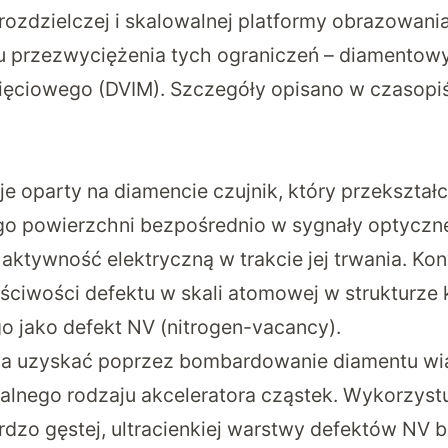
rozdzielczej i skalowalnej platformy obrazowani
u przezwyciężenia tych ograniczeń – diamentow
ięciowego (DVIM). Szczegóły opisano w czasop
e oparty na diamencie czujnik, który przekształ
go powierzchni bezpośrednio w sygnały optyczne
ktywność elektryczną w trakcie jej trwania. Ko
ściwości defektu w skali atomowej w strukturze k
o jako defekt NV (nitrogen-vacancy).
a uzyskać poprzez bombardowanie diamentu wi
alnego rodzaju akceleratora cząstek. Wykorzystu
rdzo gęstej, ultracienkiej warstwy defektów NV b