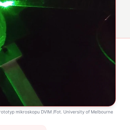
rototyp mikroskopu DVIM /Fot. University of Melbourne