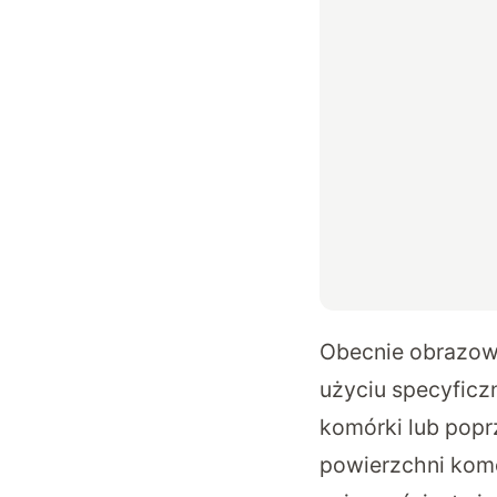
Obecnie obrazowa
użyciu specyficz
komórki lub popr
powierzchni komó