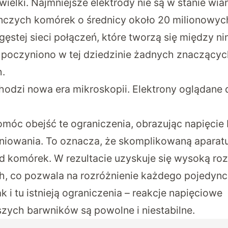
ewielki. Najmniejsze elektrody nie są w stanie wi
nczych komórek o średnicy około 20 milionowych
gęstej sieci połączeń, które tworzą się między ni
 poczyniono w tej dziedzinie żadnych znaczący
.
odzi nowa era mikroskopii. Elektrony oglądane 
móc obejść te ograniczenia, obrazując napięc
niowania. To oznacza, że skomplikowaną aparat
od komórek. W rezultacie uzyskuje się wysoką ro
h, co pozwala na rozróżnienie każdego pojedyn
ak i tu istnieją ograniczenia – reakcje napięciowe
zych barwników są powolne i niestabilne.