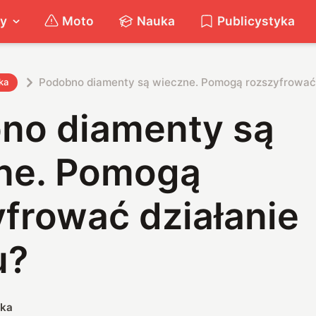
ty
Moto
Nauka
Publicystyka
Podobno diamenty są wieczne. Pomogą rozszyfrować
ka
no diamenty są
ne. Pomogą
frować działanie
u?
ska