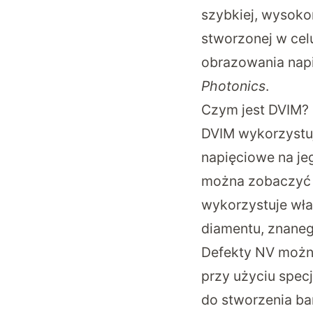
szybkiej, wysoko
stworzonej w cel
obrazowania nap
Photonics
.
Czym jest DVIM?
DVIM wykorzystuj
napięciowe na je
można zobaczyć a
wykorzystuje wła
diamentu, znaneg
Defekty NV możn
przy użyciu specj
do stworzenia ba