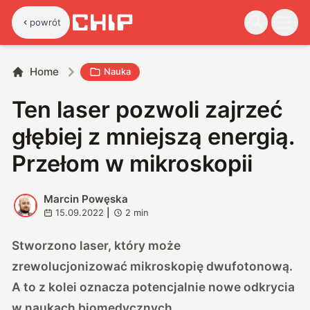
powrót
Home
Nauka
Ten laser pozwoli zajrzeć
głębiej z mniejszą energią.
Przełom w mikroskopii
Marcin Powęska
M
15.09.2022
|
2
min
Stworzono laser, który może
zrewolucjonizować mikroskopię dwufotonową.
A to z kolei oznacza potencjalnie nowe odkrycia
w naukach biomedycznych.