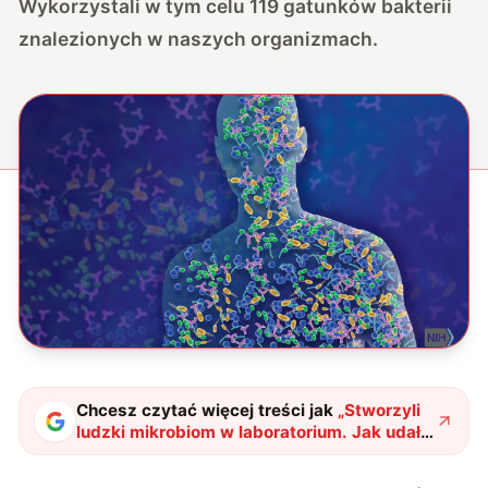
Wykorzystali w tym celu 119 gatunków bakterii
znalezionych w naszych organizmach.
Chcesz czytać więcej treści jak
„
Stworzyli
ludzki mikrobiom w laboratorium. Jak udało
się tego dokonać?
"
?