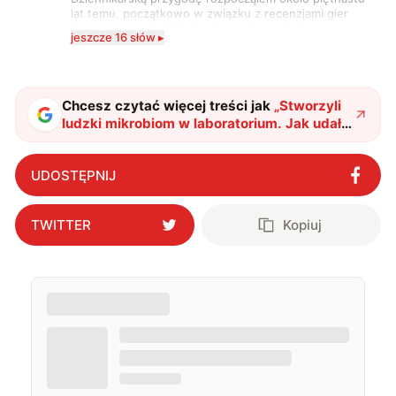
lat temu, początkowo w związku z recenzjami gier
komputerowych i filmów. Obecnie publikuję
jeszcze 16 słów ▸
zdecydowanie częściej na tematy związane z nauką
oraz technologią. W wolnym czasie uwielbiam
podróżować, śledzić kinowe i książkowe nowości, a
także uprawiać oraz oglądać sport.
Chcesz czytać więcej treści jak
„
Stworzyli
ludzki mikrobiom w laboratorium. Jak udało
się tego dokonać?
"
?
UDOSTĘPNIJ
TWITTER
Kopiuj