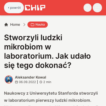
powrót
Home
Nauka
Stworzyli ludzki
mikrobiom w
laboratorium. Jak udało
się tego dokonać?
Aleksander Kowal
A
06.09.2022
|
2
min
Naukowcy z Uniwersytetu Stanforda stworzyli
w laboratorium pierwszy ludzki mikrobiom.