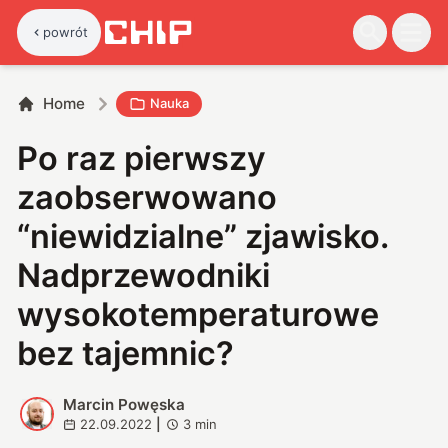
powrót
Home
Nauka
Po raz pierwszy
zaobserwowano
“niewidzialne” zjawisko.
Nadprzewodniki
wysokotemperaturowe
bez tajemnic?
Marcin Powęska
M
22.09.2022
|
3
min