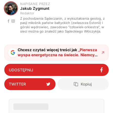
NAPISANE PRZEZ
J
Jakub Zygmunt
Redaktor
Z pochodzenia Sądeczanin, z wykształcenia geolog, z
pasji miłośnik państw bałtyckich (zwłaszcza Estonii) i
górski wędrowiec, zawodowo "człowiek-orkiestra", w
sieci można go znaleźć jako Sądeckiego Włóczykija.
Chcesz czytać więcej treści jak
„
Pierwsza
wyspa energetyczna na świecie. Niemcy
dołączają do duńskiej inwestycji, a
Polska?
"
?
UDOSTĘPNIJ
TWITTER
Kopiuj