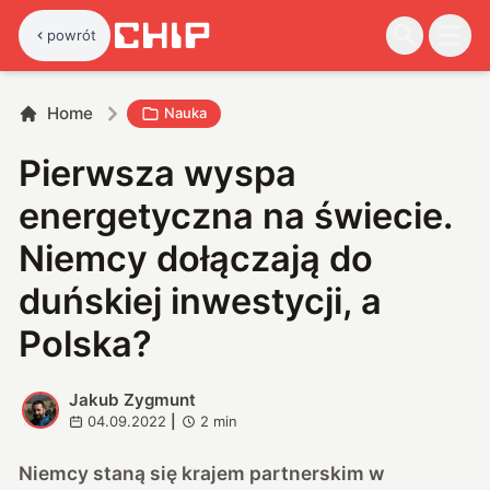
powrót
Home
Nauka
Pierwsza wyspa
energetyczna na świecie.
Niemcy dołączają do
duńskiej inwestycji, a
Polska?
Jakub Zygmunt
J
04.09.2022
|
2
min
Niemcy staną się krajem partnerskim w