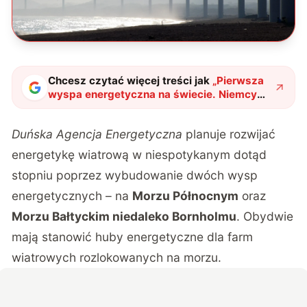
Chcesz czytać więcej treści jak
„
Pierwsza
wyspa energetyczna na świecie. Niemcy
dołączają do duńskiej inwestycji, a
Polska?
"
?
Duńska Agencja Energetyczna
planuje rozwijać
energetykę wiatrową w niespotykanym dotąd
stopniu poprzez wybudowanie dwóch wysp
energetycznych – na
Morzu Północnym
oraz
Morzu Bałtyckim niedaleko Bornholmu
. Obydwie
mają stanowić huby energetyczne dla farm
wiatrowych rozlokowanych na morzu.