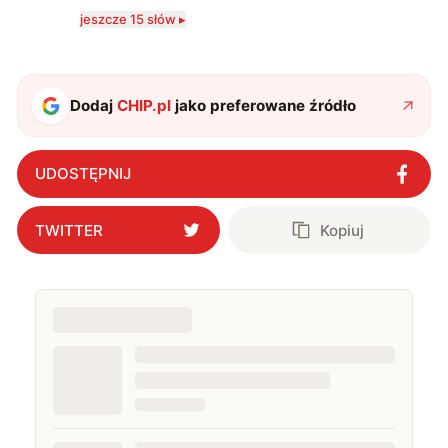
Szczególnie interesuje mnie relacja między rozwojem
jeszcze 15 słów ▸
technologii a współczesną popkulturą. W wolnych
chwilach zakopuję się w książkach i komiksach —
najczęściej w fantastyce i wuxia.
Dodaj
CHIP.pl
jako preferowane źródło
UDOSTĘPNIJ
TWITTER
Kopiuj