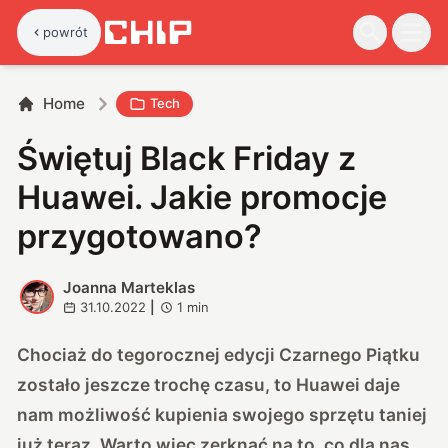
powrót
Home
Tech
Świętuj Black Friday z
Huawei. Jakie promocje
przygotowano?
Joanna Marteklas
J
31.10.2022
|
1
min
Chociaż do tegorocznej edycji Czarnego Piątku
zostało jeszcze trochę czasu, to Huawei daje
nam możliwość kupienia swojego sprzętu taniej
już teraz. Warto więc zerknąć na to, co dla nas