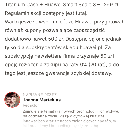
Titanium Case + Huawei Smart Scale 3 – 1299 zł.
Regulamin akcji dostępny jest
tutaj
.
Warto jeszcze wspomnieć, że Huawei przygotował
również kupony pozwalające zaoszczędzić
dodatkowo nawet 500 zł. Dostępne są one jednak
tylko dla
subskrybentów sklepu huawei.pl
. Za
subskrypcję newslettera firma przyznaje 50 zł i
opcję rozłożenia zakupu na raty 0% (20 rat), a do
tego jest jeszcze gwarancja szybkiej dostawy.
NAPISANE PRZEZ
J
Joanna Marteklas
Redaktor
Zajmuję się tematyką nowych technologii i ich wpływu
na codzienne życie. Piszę o cyfrowej kulturze,
innowacjach oraz trendach zmieniających sposób, w
jaki pracujemy i komunikujemy się ze sobą.