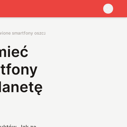
ne smartfony oszczędzają portfele i planetę
mieć
tfony
lanetę
uktów. Jak za