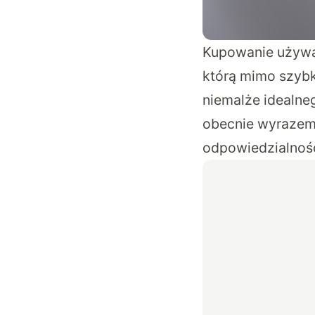
Kupowanie używan
którą mimo szybk
niemalże idealne
obecnie wyrazem 
odpowiedzialnośc