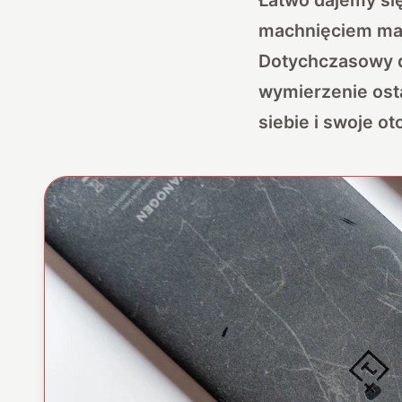
machnięciem mag
Dotychczasowy d
wymierzenie ost
siebie i swoje o