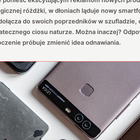
icznej różdżki, w dłoniach ląduje nowy smartf
ołącza do swoich poprzedników w szufladzie, 
atecznego ciosu naturze. Można inaczej? Odpo
toczenie próbuje zmienić idea odnawiania.