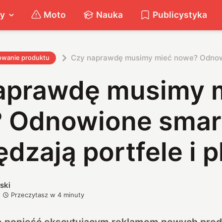
ty
Moto
Nauka
Publicystyka
Czy naprawdę musimy mieć nowe? Odnowio
owanie produktu
aprawdę musimy 
 Odnowione smar
dzają portfele i p
ski
Przeczytasz w
4
minuty
ę ponieść ekscytującym reklamom nowych prod