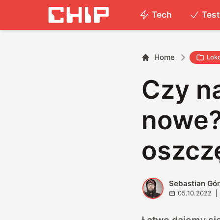
Tech
Tes
Home
Lok
Czy n
nowe?
oszczę
Sebastian Gór
S
05.10.2022
|
Łatwo dajemy si