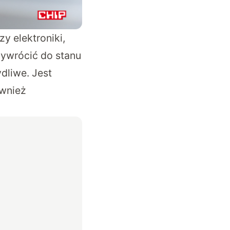
y elektroniki,
zywrócić do stanu
dliwe. Jest
ównież