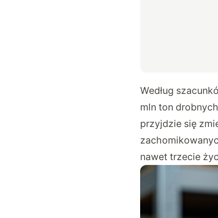
Według szacunków
mln ton drobnych 
przyjdzie się zm
zachomikowanych 
nawet trzecie życ