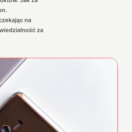
on.
czekając na
wiedzialność za