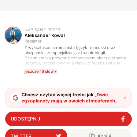
NAPISANE PRZEZ
A
Aleksander Kowal
Redaktor
Z wykształcenia romanista (język francuski oraz
hiszpański) ze specjalizacją z traduktologii.
Dziennikarską przygodę rozpocząłem około piętnastu
lat temu, początkowo w związku z recenzjami gier
komputerowych i filmów. Obecnie publikuję
jeszcze 16 słów ▸
zdecydowanie częściej na tematy związane z nauką
oraz technologią. W wolnym czasie uwielbiam
podróżować, śledzić kinowe i książkowe nowości, a
także uprawiać oraz oglądać sport.
Chcesz czytać więcej treści jak
„
Dwie
egzoplanety mają w swoich atmosferach
tajemniczy składnik. Astronomowie na
tropie zagadki
"
?
UDOSTĘPNIJ
TWITTER
Kopiuj