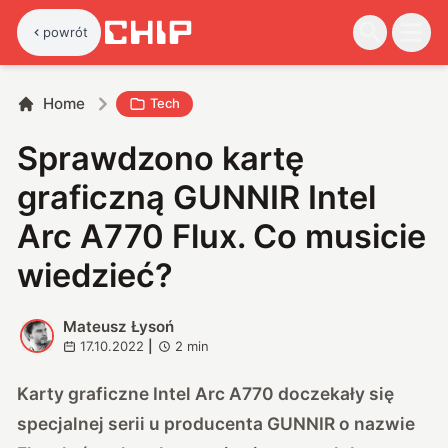
powrót
Home
Tech
Sprawdzono kartę
graficzną GUNNIR Intel
Arc A770 Flux. Co musicie
wiedzieć?
Mateusz Łysoń
M
17.10.2022
|
2
min
Karty graficzne Intel Arc A770 doczekały się
specjalnej serii u producenta GUNNIR o nazwie